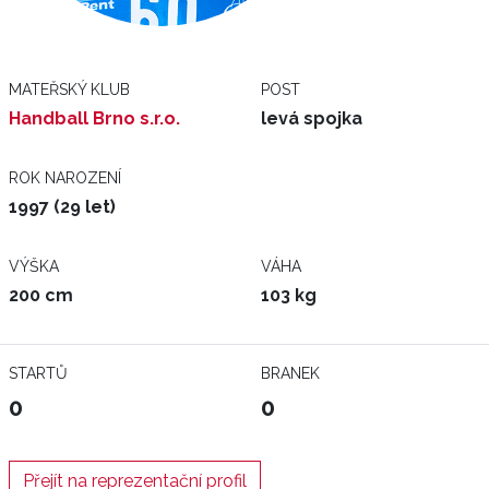
MATEŘSKÝ KLUB
POST
Handball Brno s.r.o.
levá spojka
ROK NAROZENÍ
1997 (29 let)
VÝŠKA
VÁHA
200 cm
103 kg
STARTŮ
BRANEK
0
0
Přejít na reprezentační profil