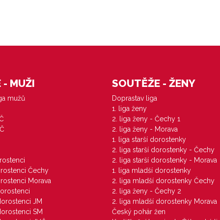
- MUŽI
SOUTĚŽE - ŽENY
iga mužů
Doprastav liga
1. liga ženy
VČ
2. liga ženy - Čechy 1
ZČ
2. liga ženy - Morava
1. liga starší dorostenky
M
2. liga starší dorostenky - Čechy
orostenci
2. liga starší dorostenky - Morava
dorostenci Čechy
1. liga mladší dorostenky
dorostenci Morava
2. liga mladší dorostenky Čechy
dorostenci
2. liga ženy - Čechy 2
 dorostenci JM
2. liga mladší dorostenky Morava
 dorostenci SM
Český pohár žen