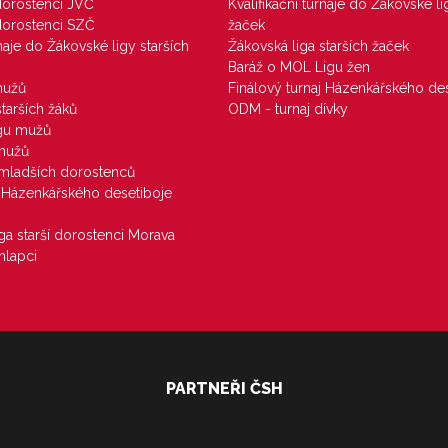
 dorostenci JVČ
Kvalifikační turnaje do Žákovské li
 dorostenci SZČ
žaček
rnaje do Žákovské ligy starších
Žákovská liga starších žaček
Baráž o MOL Ligu žen
mužů
Finálový turnaj Házenkářského des
starších žáků
ODM - turnaj dívky
igu mužů
 mužů
u mladších dorostenců
j Házenkářského desetiboje
iga starší dorostenci Morava
hlapci
PARTNEŘI ČSH