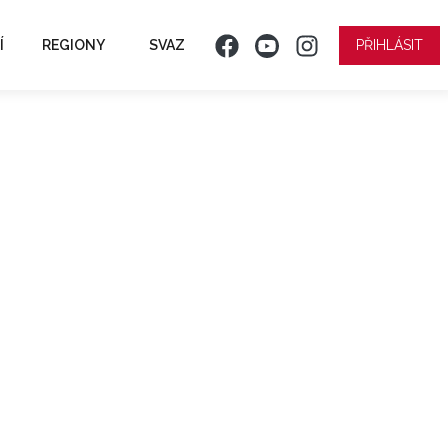
Í
REGIONY
SVAZ
PŘIHLÁSIT