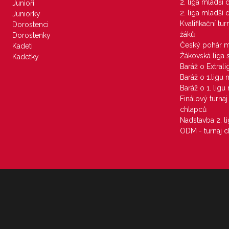
2. liga mladší
Junioři
2. liga mladší
Juniorky
Kvalifikační tu
Dorostenci
žáků
Dorostenky
Český pohár 
Kadeti
Žákovská liga 
Kadetky
Baráž o Extral
Baráž o 1.ligu
Baráž o 1. lig
Finálový turna
chlapců
Nadstavba 2. l
ODM - turnaj c