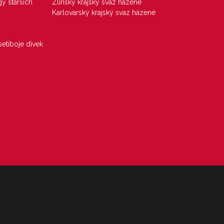
gy starších
Zlínský krajský svaz házené
Karlovarský krajský svaz házené
etiboje dívek