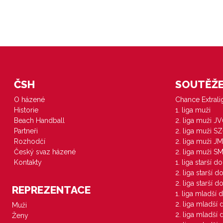
ČSH
SOUTĚŽE 
O házené
Chance Extral
Historie
1. liga muži
Beach Handball
2. liga muži J
Partneři
2. liga muži S
Rozhodčí
2. liga muži JM
Český svaz házené
2. liga muži S
Kontakty
1. liga starší d
2. liga starší 
2. liga starší 
REPREZENTACE
1. liga mladší 
2. liga mladší
Muži
2. liga mladší
Ženy