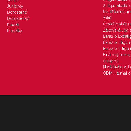
Junioři
2. liga mladší
Juniorky
Kvalifikační tu
Dorostenci
žáků
Dorostenky
Český pohár 
Kadeti
Žákovská liga 
Kadetky
Baráž o Extral
Baráž o 1.ligu
Baráž o 1. lig
Finálový turna
chlapců
Nadstavba 2. l
ODM - turnaj c