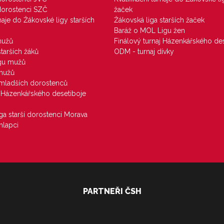
 dorostenci SZČ
žaček
rnaje do Žákovské ligy starších
Žákovská liga starších žaček
Baráž o MOL Ligu žen
mužů
Finálový turnaj Házenkářského des
starších žáků
ODM - turnaj dívky
igu mužů
 mužů
u mladších dorostenců
j Házenkářského desetiboje
iga starší dorostenci Morava
hlapci
PARTNEŘI ČSH