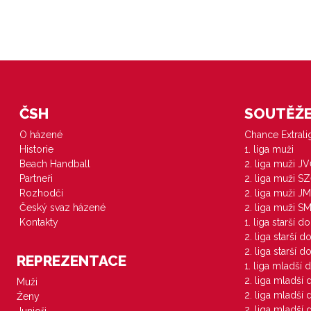
ČSH
SOUTĚŽE 
O házené
Chance Extral
Historie
1. liga muži
Beach Handball
2. liga muži J
Partneři
2. liga muži S
Rozhodčí
2. liga muži JM
Český svaz házené
2. liga muži S
Kontakty
1. liga starší d
2. liga starší 
2. liga starší 
REPREZENTACE
1. liga mladší 
2. liga mladší
Muži
2. liga mladší
Ženy
2. liga mladší