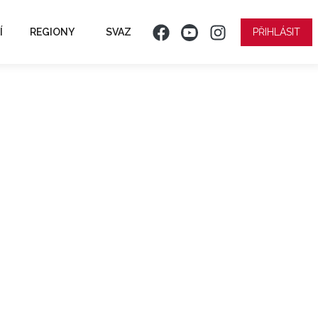
Í
REGIONY
SVAZ
PŘIHLÁSIT