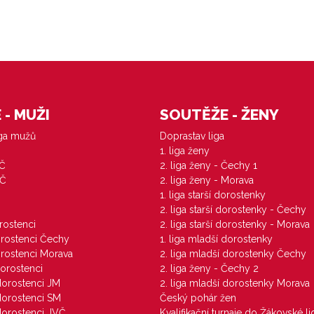
- MUŽI
SOUTĚŽE - ŽENY
iga mužů
Doprastav liga
1. liga ženy
VČ
2. liga ženy - Čechy 1
ZČ
2. liga ženy - Morava
1. liga starší dorostenky
M
2. liga starší dorostenky - Čechy
orostenci
2. liga starší dorostenky - Morava
dorostenci Čechy
1. liga mladší dorostenky
dorostenci Morava
2. liga mladší dorostenky Čechy
dorostenci
2. liga ženy - Čechy 2
 dorostenci JM
2. liga mladší dorostenky Morava
 dorostenci SM
Český pohár žen
 dorostenci JVČ
Kvalifikační turnaje do Žákovské li