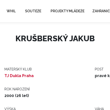
WHIL
SOUTĚŽE
PROJEKTY MLÁDEŽE
ZAHRANIČ
KRUŠBERSKÝ JAKUB
MATEŘSKÝ KLUB
POST
TJ Dukla Praha
pravé k
ROK NAROZENÍ
2000 (26 let)
VÝŠKA
VÁHA