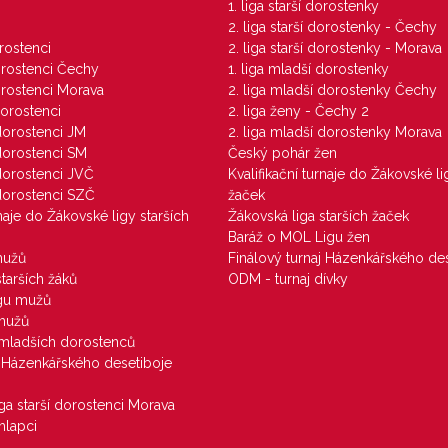
1. liga starší dorostenky
M
2. liga starší dorostenky - Čechy
orostenci
2. liga starší dorostenky - Morava
dorostenci Čechy
1. liga mladší dorostenky
dorostenci Morava
2. liga mladší dorostenky Čechy
dorostenci
2. liga ženy - Čechy 2
 dorostenci JM
2. liga mladší dorostenky Morava
 dorostenci SM
Český pohár žen
 dorostenci JVČ
Kvalifikační turnaje do Žákovské li
 dorostenci SZČ
žaček
rnaje do Žákovské ligy starších
Žákovská liga starších žaček
Baráž o MOL Ligu žen
mužů
Finálový turnaj Házenkářského des
starších žáků
ODM - turnaj dívky
igu mužů
 mužů
u mladších dorostenců
j Házenkářského desetiboje
iga starší dorostenci Morava
hlapci