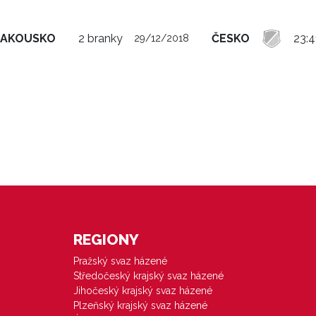
RAKOUSKO
2 branky
ČESKO
23:4
29/12/2018
REGIONY
Pražský svaz házené
Středočeský krajský svaz házené
Jihočeský krajský svaz házené
Plzeňský krajský svaz házené