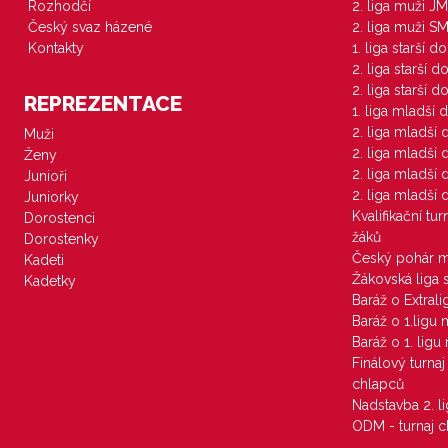
Rozhodčí
2. liga muži JM
Český svaz házené
2. liga muži S
Kontakty
1. liga starší d
2. liga starší 
2. liga starší 
REPREZENTACE
1. liga mladší 
2. liga mladší
Muži
2. liga mladší
Ženy
2. liga mladší
Junioři
2. liga mladší
Juniorky
Kvalifikační tu
Dorostenci
žáků
Dorostenky
Český pohár 
Kadeti
Žákovská liga 
Kadetky
Baráž o Extral
Baráž o 1.ligu
Baráž o 1. lig
Finálový turna
chlapců
Nadstavba 2. l
ODM - turnaj c