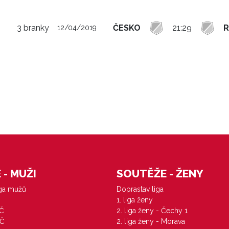
O
3 branky
ČESKO
21:29
12/04/2019
- MUŽI
SOUTĚŽE - ŽENY
iga mužů
Doprastav liga
1. liga ženy
VČ
2. liga ženy - Čechy 1
ZČ
2. liga ženy - Morava