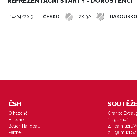
REPREZENTAČNÍ STARTY - DOROSTENCI
ČESKO
28:32
RAKOUSK
14/04/2019
ČSH
SOUTĚŽE 
O házené
Chance Extral
Historie
1. liga muži
Beach Handball
2. liga muži J
Partneři
2. liga muži S