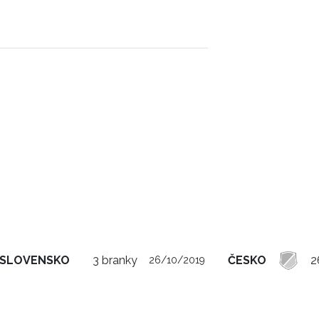
SLOVENSKO
3 branky
ČESKO
2
26/10/2019