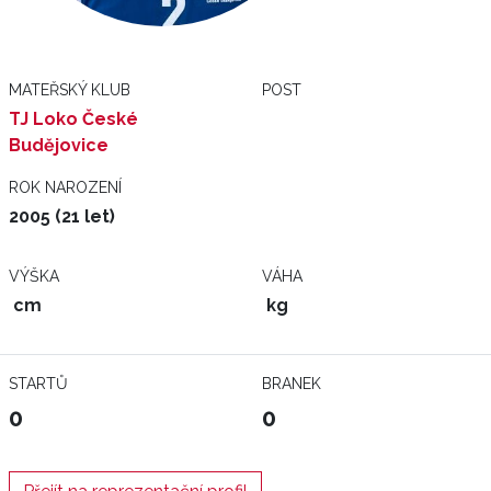
MATEŘSKÝ KLUB
POST
TJ Loko České
Budějovice
ROK NAROZENÍ
2005 (21 let)
VÝŠKA
VÁHA
cm
kg
STARTŮ
BRANEK
0
0