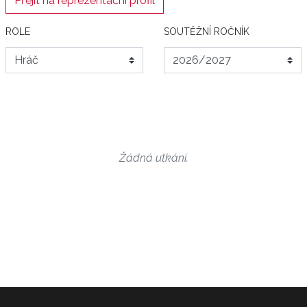
Přejít na reprezentační profil
ROLE
SOUTĚŽNÍ ROČNÍK
Žádná utkání.