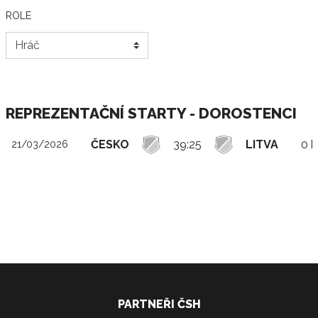
ROLE
REPREZENTAČNÍ STARTY - DOROSTENCI
ČESKO
39:25
LITVA
0 b
21/03/2026
PARTNEŘI ČSH