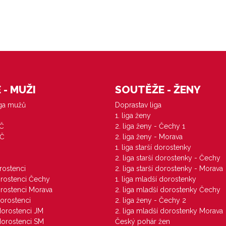
- MUŽI
SOUTĚŽE - ŽENY
iga mužů
Doprastav liga
1. liga ženy
VČ
2. liga ženy - Čechy 1
ZČ
2. liga ženy - Morava
1. liga starší dorostenky
M
2. liga starší dorostenky - Čechy
orostenci
2. liga starší dorostenky - Morava
dorostenci Čechy
1. liga mladší dorostenky
dorostenci Morava
2. liga mladší dorostenky Čechy
dorostenci
2. liga ženy - Čechy 2
 dorostenci JM
2. liga mladší dorostenky Morava
 dorostenci SM
Český pohár žen