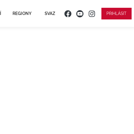
Í
REGIONY
SVAZ
PŘIHLÁSIT