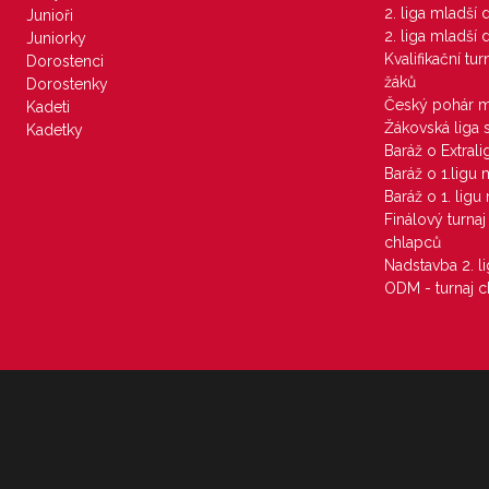
2. liga mladší
Junioři
2. liga mladší
Juniorky
Kvalifikační tu
Dorostenci
žáků
Dorostenky
Český pohár 
Kadeti
Žákovská liga 
Kadetky
Baráž o Extral
Baráž o 1.ligu
Baráž o 1. lig
Finálový turna
chlapců
Nadstavba 2. l
ODM - turnaj c