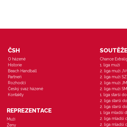
ČSH
SOUTĚŽE 
O házené
Chance Extral
Historie
1. liga muži
Beach Handball
2. liga muži J
Partneři
2. liga muži S
Rozhodčí
2. liga muži JM
Český svaz házené
2. liga muži S
Kontakty
1. liga starší d
2. liga starší 
2. liga starší 
REPREZENTACE
1. liga mladší 
2. liga mladší
Muži
2. liga mladší
Ženy