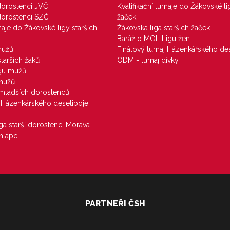
 dorostenci JVČ
Kvalifikační turnaje do Žákovské li
 dorostenci SZČ
žaček
rnaje do Žákovské ligy starších
Žákovská liga starších žaček
Baráž o MOL Ligu žen
mužů
Finálový turnaj Házenkářského des
starších žáků
ODM - turnaj dívky
igu mužů
 mužů
u mladších dorostenců
j Házenkářského desetiboje
iga starší dorostenci Morava
hlapci
PARTNEŘI ČSH