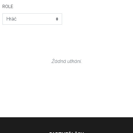
ROLE
Žádná utkání.