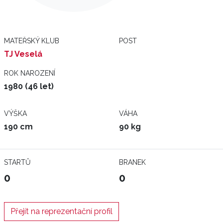
MATEŘSKÝ KLUB
POST
TJ Veselá
ROK NAROZENÍ
1980 (46 let)
VÝŠKA
VÁHA
190 cm
90 kg
STARTŮ
BRANEK
0
0
Přejít na reprezentační profil