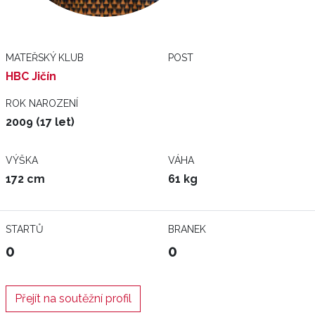
MATEŘSKÝ KLUB
POST
HBC Jičín
ROK NAROZENÍ
2009 (17 let)
VÝŠKA
VÁHA
172 cm
61 kg
STARTŮ
BRANEK
0
0
Přejít na soutěžní profil