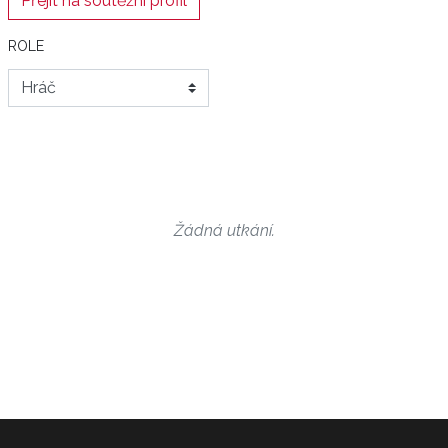
Přejít na soutěžní profil
ROLE
Žádná utkání.