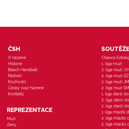
ČSH
SOUTĚŽE 
O házené
Chance Extral
Historie
1. liga muži
Beach Handball
2. liga muži J
Partneři
2. liga muži S
Rozhodčí
2. liga muži JM
Český svaz házené
2. liga muži S
Kontakty
1. liga starší d
2. liga starší 
2. liga starší 
REPREZENTACE
1. liga mladší 
2. liga mladší
Muži
2. liga mladší
Ženy