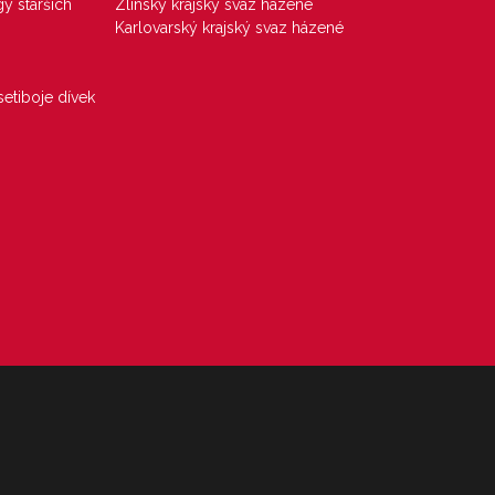
gy starších
Zlínský krajský svaz házené
Karlovarský krajský svaz házené
etiboje dívek