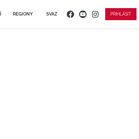
Í
REGIONY
SVAZ
PŘIHLÁSIT