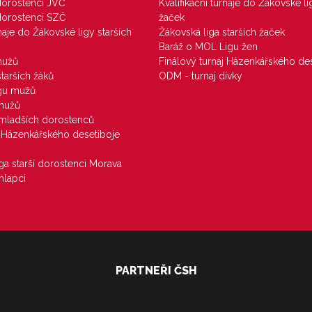
 dorostenci JVČ
Kvalifikační turnaje do Žákovské li
 dorostenci SZČ
žaček
rnaje do Žákovské ligy starších
Žákovská liga starších žaček
Baráž o MOL Ligu žen
mužů
Finálový turnaj Házenkářského des
starších žáků
ODM - turnaj dívky
igu mužů
 mužů
u mladších dorostenců
j Házenkářského desetiboje
iga starší dorostenci Morava
hlapci
PARTNEŘI ČSH