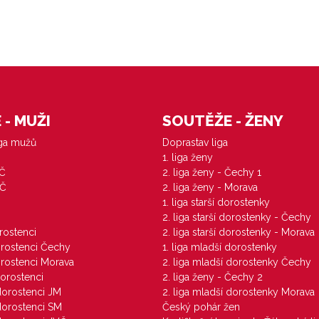
- MUŽI
SOUTĚŽE - ŽENY
iga mužů
Doprastav liga
1. liga ženy
VČ
2. liga ženy - Čechy 1
ZČ
2. liga ženy - Morava
1. liga starší dorostenky
M
2. liga starší dorostenky - Čechy
orostenci
2. liga starší dorostenky - Morava
dorostenci Čechy
1. liga mladší dorostenky
dorostenci Morava
2. liga mladší dorostenky Čechy
dorostenci
2. liga ženy - Čechy 2
 dorostenci JM
2. liga mladší dorostenky Morava
 dorostenci SM
Český pohár žen