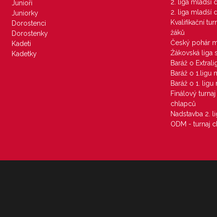
2. liga mladší
Junioři
2. liga mladší
Juniorky
Kvalifikační tu
Dorostenci
žáků
Dorostenky
Český pohár 
Kadeti
Žákovská liga 
Kadetky
Baráž o Extral
Baráž o 1.ligu
Baráž o 1. lig
Finálový turna
chlapců
Nadstavba 2. l
ODM - turnaj c