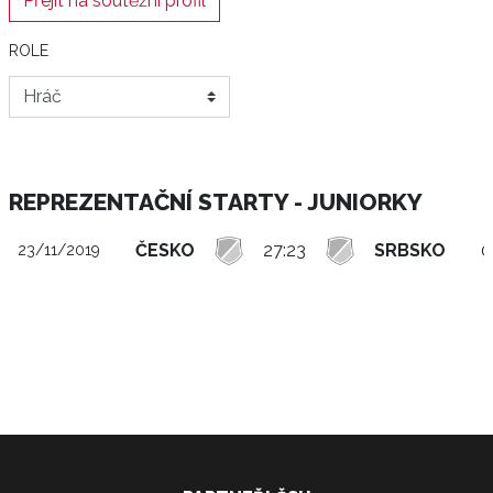
Přejít na soutěžní profil
ROLE
REPREZENTAČNÍ STARTY - JUNIORKY
ČESKO
27:23
SRBSKO
0
23/11/2019