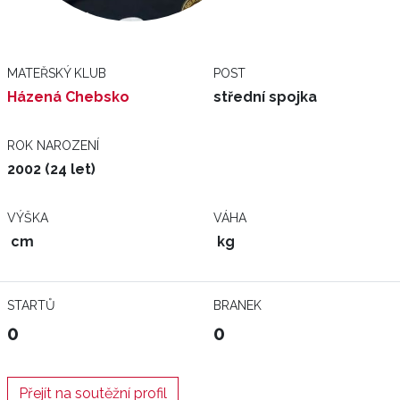
MATEŘSKÝ KLUB
POST
Házená Chebsko
střední spojka
ROK NAROZENÍ
2002 (24 let)
VÝŠKA
VÁHA
cm
kg
STARTŮ
BRANEK
0
0
Přejít na soutěžní profil