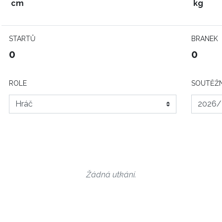
cm
kg
STARTŮ
BRANEK
0
0
ROLE
SOUTĚŽN
Žádná utkání.