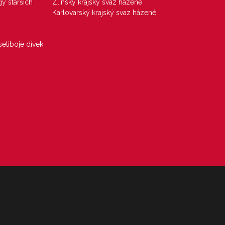
gy starších
Zlínský krajský svaz házené
Karlovarský krajský svaz házené
etiboje dívek