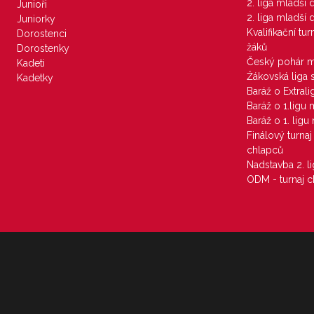
2. liga mladší
Junioři
2. liga mladší
Juniorky
Kvalifikační tu
Dorostenci
žáků
Dorostenky
Český pohár 
Kadeti
Žákovská liga 
Kadetky
Baráž o Extral
Baráž o 1.ligu
Baráž o 1. lig
Finálový turna
chlapců
Nadstavba 2. l
ODM - turnaj c