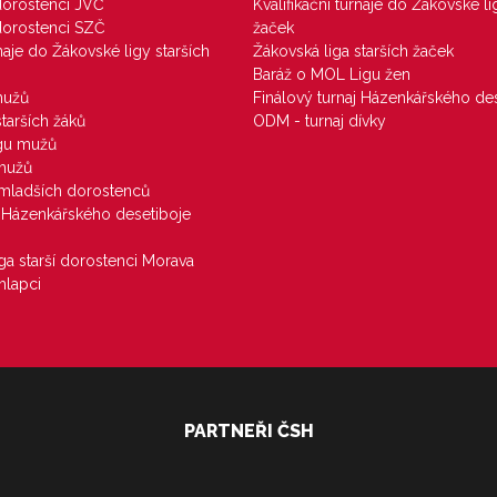
 dorostenci JVČ
Kvalifikační turnaje do Žákovské li
 dorostenci SZČ
žaček
rnaje do Žákovské ligy starších
Žákovská liga starších žaček
Baráž o MOL Ligu žen
mužů
Finálový turnaj Házenkářského des
starších žáků
ODM - turnaj dívky
igu mužů
 mužů
u mladších dorostenců
j Házenkářského desetiboje
iga starší dorostenci Morava
hlapci
PARTNEŘI ČSH