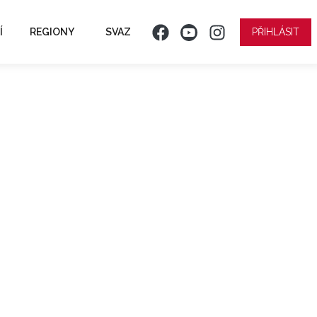
Í
REGIONY
SVAZ
PŘIHLÁSIT