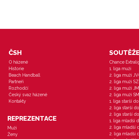
ČSH
SOUTĚŽE 
O házené
Chance Extral
Historie
1. liga muži
Beach Handball
2. liga muži J
Partneři
2. liga muži S
Rozhodčí
2. liga muži JM
Český svaz házené
2. liga muži S
Kontakty
1. liga starší d
2. liga starší 
2. liga starší 
REPREZENTACE
1. liga mladší 
2. liga mladší
Muži
2. liga mladší
Ženy