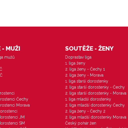
- MUŽI
SOUTĚŽE - ŽENY
iga mužů
Doprastav liga
1. liga ženy
VČ
2. liga ženy - Čechy 1
ZČ
2. liga ženy - Morava
1. liga starší dorostenky
M
2. liga starší dorostenky - Čechy
orostenci
2. liga starší dorostenky - Morava
dorostenci Čechy
1. liga mladší dorostenky
dorostenci Morava
2. liga mladší dorostenky Čechy
dorostenci
2. liga ženy - Čechy 2
 dorostenci JM
2. liga mladší dorostenky Morava
 dorostenci SM
Český pohár žen