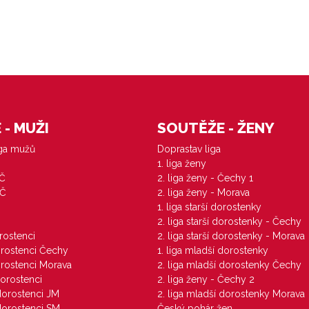
- MUŽI
SOUTĚŽE - ŽENY
iga mužů
Doprastav liga
1. liga ženy
VČ
2. liga ženy - Čechy 1
ZČ
2. liga ženy - Morava
1. liga starší dorostenky
M
2. liga starší dorostenky - Čechy
orostenci
2. liga starší dorostenky - Morava
dorostenci Čechy
1. liga mladší dorostenky
dorostenci Morava
2. liga mladší dorostenky Čechy
dorostenci
2. liga ženy - Čechy 2
 dorostenci JM
2. liga mladší dorostenky Morava
 dorostenci SM
Český pohár žen