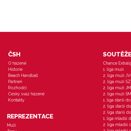
ČSH
SOUTĚŽE 
O házené
Chance Extral
Historie
1. liga muži
Beach Handball
2. liga muži J
Partneři
2. liga muži S
Rozhodčí
2. liga muži JM
Český svaz házené
2. liga muži S
Kontakty
1. liga starší d
2. liga starší 
2. liga starší 
REPREZENTACE
1. liga mladší 
2. liga mladší
Muži
2. liga mladší