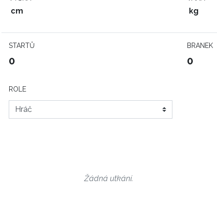
cm
kg
STARTŮ
BRANEK
0
0
ROLE
Žádná utkání.