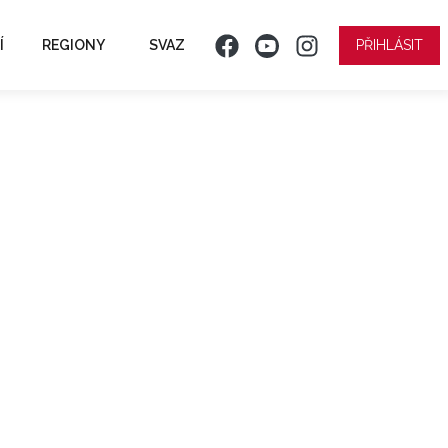
Í
REGIONY
SVAZ
PŘIHLÁSIT