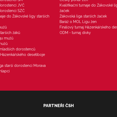
 dorostenci JVČ
Kvalifikační turnaje do Žákovské li
 dorostenci SZČ
žaček
rnaje do Žákovské ligy starších
Žákovská liga starších žaček
Baráž o MOL Ligu žen
mužů
Finálový turnaj Házenkářského des
starších žáků
ODM - turnaj dívky
igu mužů
 mužů
u mladších dorostenců
j Házenkářského desetiboje
iga starší dorostenci Morava
hlapci
PARTNEŘI ČSH