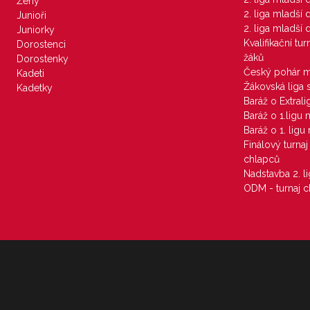
Ženy
2. liga mladší
Junioři
2. liga mladší
Juniorky
Kvalifikační tu
Dorostenci
žáků
Dorostenky
Český pohár 
Kadeti
Žákovská liga 
Kadetky
Baráž o Extral
Baráž o 1.ligu
Baráž o 1. lig
Finálový turna
chlapců
Nadstavba 2. l
ODM - turnaj c