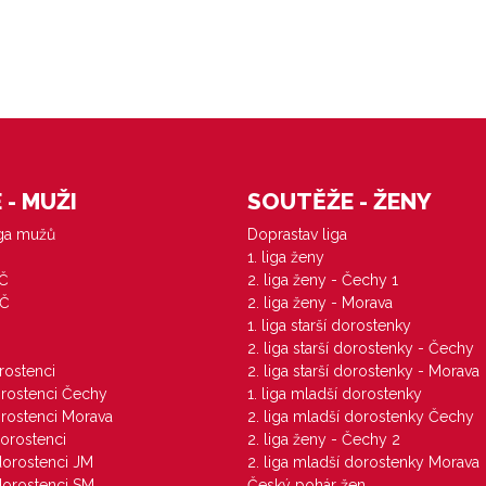
- MUŽI
SOUTĚŽE - ŽENY
iga mužů
Doprastav liga
1. liga ženy
VČ
2. liga ženy - Čechy 1
ZČ
2. liga ženy - Morava
1. liga starší dorostenky
M
2. liga starší dorostenky - Čechy
orostenci
2. liga starší dorostenky - Morava
dorostenci Čechy
1. liga mladší dorostenky
dorostenci Morava
2. liga mladší dorostenky Čechy
dorostenci
2. liga ženy - Čechy 2
 dorostenci JM
2. liga mladší dorostenky Morava
 dorostenci SM
Český pohár žen