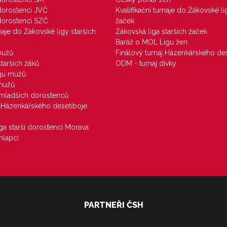
 dorostenci JVČ
Kvalifikační turnaje do Žákovské li
 dorostenci SZČ
žaček
rnaje do Žákovské ligy starších
Žákovská liga starších žaček
Baráž o MOL Ligu žen
mužů
Finálový turnaj Házenkářského des
starších žáků
ODM - turnaj dívky
igu mužů
 mužů
u mladších dorostenců
j Házenkářského desetiboje
iga starší dorostenci Morava
hlapci
PARTNEŘI ČSH