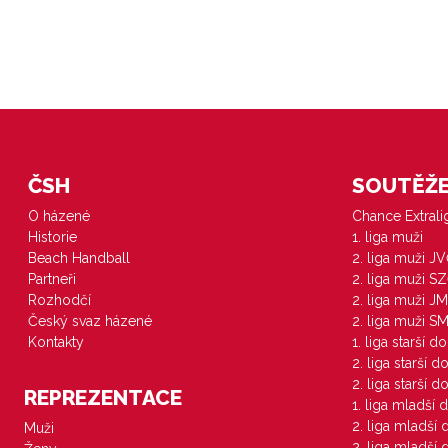
ČSH
SOUTĚŽE 
O házené
Chance Extral
Historie
1. liga muži
Beach Handball
2. liga muži J
Partneři
2. liga muži S
Rozhodčí
2. liga muži JM
Český svaz házené
2. liga muži S
Kontakty
1. liga starší d
2. liga starší 
2. liga starší 
REPREZENTACE
1. liga mladší 
2. liga mladší
Muži
2. liga mladší