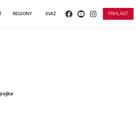
Í
REGIONY
SVAZ
PŘIHLÁSIT
pojka