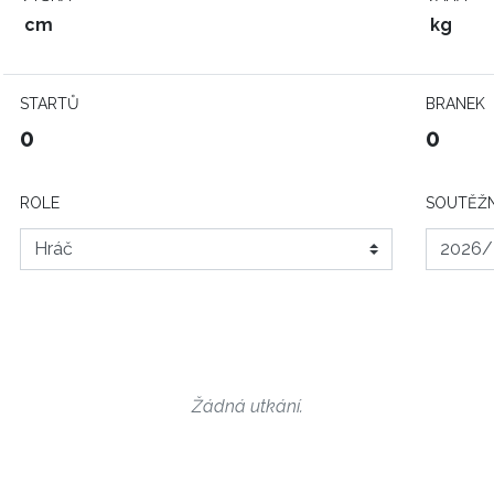
cm
kg
STARTŮ
BRANEK
0
0
ROLE
SOUTĚŽN
Žádná utkání.