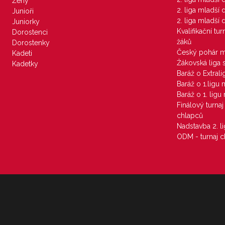
Ženy
2. liga mladší
Junioři
2. liga mladší
Juniorky
Kvalifikační tu
Dorostenci
žáků
Dorostenky
Český pohár 
Kadeti
Žákovská liga 
Kadetky
Baráž o Extral
Baráž o 1.ligu
Baráž o 1. lig
Finálový turna
chlapců
Nadstavba 2. l
ODM - turnaj c