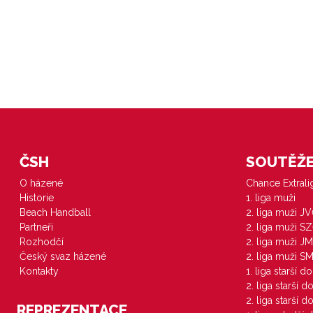
ČSH
SOUTĚŽE 
O házené
Chance Extral
Historie
1. liga muži
Beach Handball
2. liga muži J
Partneři
2. liga muži S
Rozhodčí
2. liga muži JM
Český svaz házené
2. liga muži S
Kontakty
1. liga starší d
2. liga starší 
2. liga starší 
REPREZENTACE