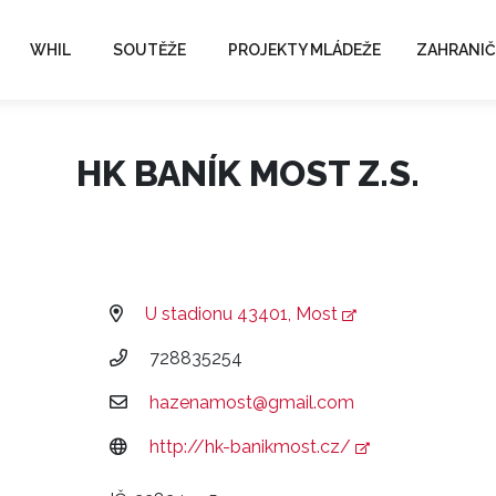
WHIL
SOUTĚŽE
PROJEKTY MLÁDEŽE
ZAHRANIČ
HK BANÍK MOST Z.S.
U stadionu 43401, Most
728835254
hazenamost@gmail.com
http://hk-banikmost.cz/