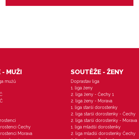
Ústecká liga přípravky 4+1
- MUŽI
SOUTĚŽE - ŽENY
iga mužů
Doprastav liga
1. liga ženy
VČ
2. liga ženy - Čechy 1
ZČ
2. liga ženy - Morava
1. liga starší dorostenky
M
2. liga starší dorostenky - Čechy
orostenci
2. liga starší dorostenky - Morava
dorostenci Čechy
1. liga mladší dorostenky
dorostenci Morava
2. liga mladší dorostenky Čechy