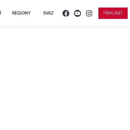
Í
REGIONY
SVAZ
PŘIHLÁSIT