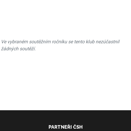
Ve vybraném soutěžním ročníku se tento klub nezúčastnil
žádných soutěží.
PARTNEŘI ČSH