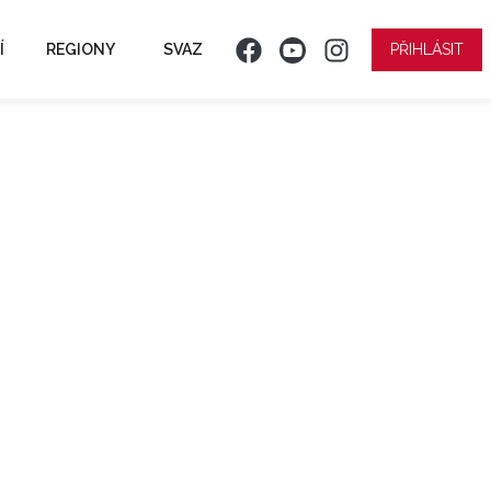
Í
REGIONY
SVAZ
PŘIHLÁSIT