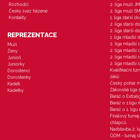
Rozhodčí
2. liga muži JM
Český svaz házené
2. liga muži S
Kontakty
1. liga starší d
2. liga starší 
2. liga starší 
REPREZENTACE
1. liga mladší 
2. liga mladší
Muži
2. liga mladší
Ženy
2. liga mladší
Junioři
2. liga mladší
Juniorky
Kvalifikační tu
Dorostenci
žáků
Dorostenky
Český pohár 
Kadeti
Žákovská liga 
Kadetky
Baráž o Extral
Baráž o 1.ligu
Baráž o 1. lig
Finálový turna
chlapců
Nadstavba 2. l
ODM - turnaj c