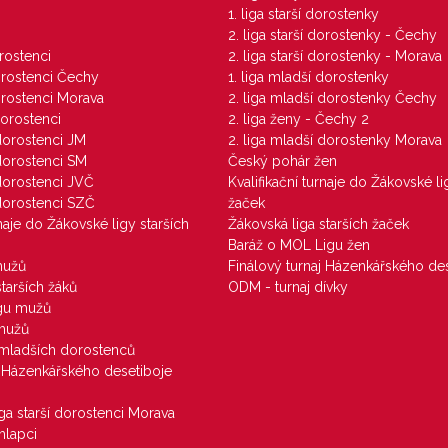
1. liga starší dorostenky
M
2. liga starší dorostenky - Čechy
orostenci
2. liga starší dorostenky - Morava
dorostenci Čechy
1. liga mladší dorostenky
dorostenci Morava
2. liga mladší dorostenky Čechy
dorostenci
2. liga ženy - Čechy 2
 dorostenci JM
2. liga mladší dorostenky Morava
 dorostenci SM
Český pohár žen
 dorostenci JVČ
Kvalifikační turnaje do Žákovské li
 dorostenci SZČ
žaček
rnaje do Žákovské ligy starších
Žákovská liga starších žaček
Baráž o MOL Ligu žen
mužů
Finálový turnaj Házenkářského des
starších žáků
ODM - turnaj dívky
igu mužů
 mužů
u mladších dorostenců
j Házenkářského desetiboje
iga starší dorostenci Morava
hlapci