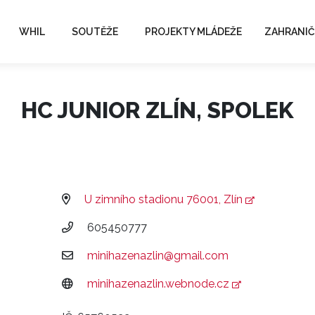
WHIL
SOUTĚŽE
PROJEKTY MLÁDEŽE
ZAHRANIČ
HC JUNIOR ZLÍN, SPOLEK
U zimního stadionu 76001, Zlín
605450777
minihazenazlin@gmail.com
minihazenazlin.webnode.cz