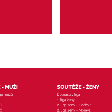
vo 5+1 ( ročník 2016/2017)
Zlínská liga - minižactv
- MUŽI
SOUTĚŽE - ŽENY
iga mužů
Doprastav liga
1. liga ženy
VČ
2. liga ženy - Čechy 1
ZČ
2. liga ženy - Morava