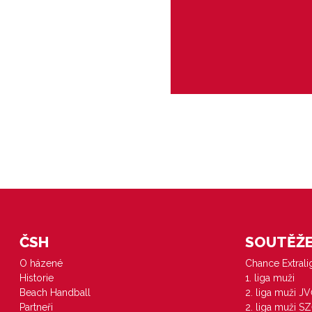
Zlínská liga - minižact
ČSH
SOUTĚŽE 
O házené
Chance Extral
Historie
1. liga muži
Beach Handball
2. liga muži J
Partneři
2. liga muži S