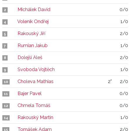
Michálek David
0/0
2
Voleník Ondřej
1/0
4
Rakouský Jiří
2/0
5
Rumian Jakub
1/0
7
Dolejší Aleš
2/0
8
Svoboda Vojtěch
1/0
9
Choleva Mathias
2"
2/0
10
Bajer Pavel
0/0
11
Chmela Tomáš
0/0
12
Rakouský Martin
1/0
14
Tomášek Adam
2/0
15