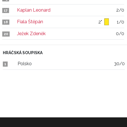
Kaplan Leonard
2/0
17
Fiala Štěpán
2"
1/0
18
Ježek Zdeněk
0/0
20
HRÁČSKÁ SOUPISKA
Polsko
30/0
1