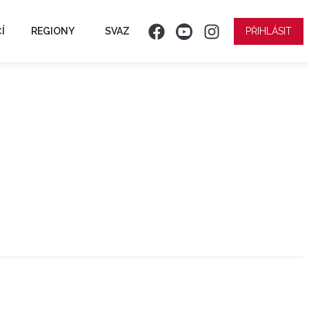
Í
REGIONY
SVAZ
PŘIHLÁSIT