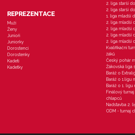
2. liga starší 
2. liga starší 
REPREZENTACE
1. liga mladší 
2. liga mladší
Muži
2. liga mladší
Ženy
2. liga mladší
Junioři
2. liga mladší
Juniorky
Kvalifikační tu
Dorostenci
žáků
Dorostenky
Český pohár 
Kadeti
Žákovská liga 
Kadetky
Baráž o Extral
Baráž o 1.ligu
Baráž o 1. lig
Finálový turna
chlapců
Nadstavba 2. l
ODM - turnaj c