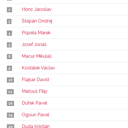
Honc Jaroslav
2
Štěpán Ondřej
3
Popela Marek
4
Josef Jonáš
5
Macur Mikuláš
8
Košťálek Václav
9
Flajsar David
10
Matouš Filip
11
Dufek Pavel
16
Ogoun Pavel
19
Duda Kristián
20