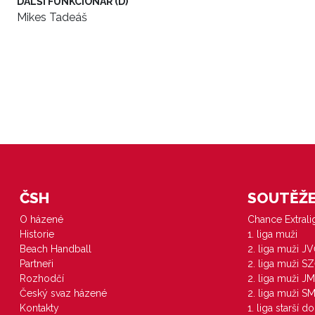
DALŠÍ FUNKCIONÁŘ (D)
Mikes Tadeáš
ČSH
SOUTĚŽE 
O házené
Chance Extral
Historie
1. liga muži
Beach Handball
2. liga muži J
Partneři
2. liga muži S
Rozhodčí
2. liga muži JM
Český svaz házené
2. liga muži S
Kontakty
1. liga starší d