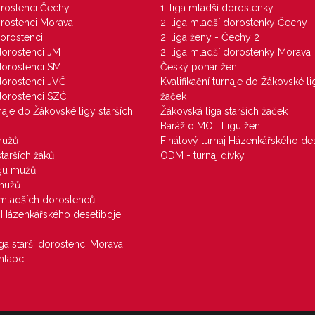
dorostenci Čechy
1. liga mladší dorostenky
dorostenci Morava
2. liga mladší dorostenky Čechy
dorostenci
2. liga ženy - Čechy 2
 dorostenci JM
2. liga mladší dorostenky Morava
 dorostenci SM
Český pohár žen
 dorostenci JVČ
Kvalifikační turnaje do Žákovské li
 dorostenci SZČ
žaček
rnaje do Žákovské ligy starších
Žákovská liga starších žaček
Baráž o MOL Ligu žen
mužů
Finálový turnaj Házenkářského des
starších žáků
ODM - turnaj dívky
igu mužů
 mužů
u mladších dorostenců
j Házenkářského desetiboje
iga starší dorostenci Morava
hlapci