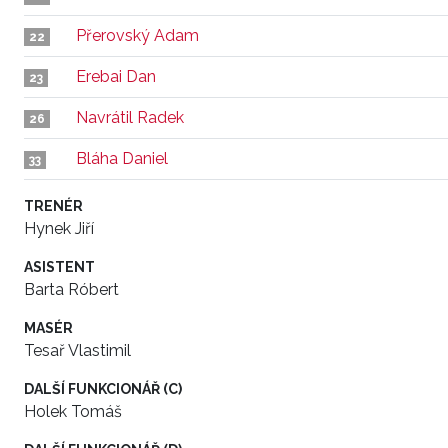
Přerovský Adam
22
Erebai Dan
23
Navrátil Radek
26
Bláha Daniel
33
TRENÉR
Hynek Jiří
ASISTENT
Barta Róbert
MASÉR
Tesař Vlastimil
DALŠÍ FUNKCIONÁŘ (C)
Holek Tomáš