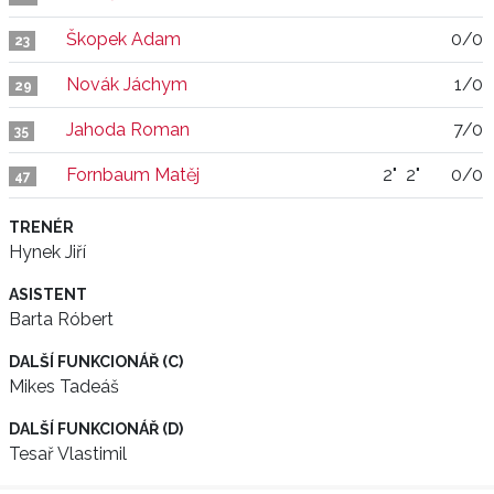
Škopek Adam
0/0
23
Novák Jáchym
1/0
29
Jahoda Roman
7/0
35
Fornbaum Matěj
2"
2"
0/0
47
TRENÉR
Hynek Jiří
ASISTENT
Barta Róbert
DALŠÍ FUNKCIONÁŘ (C)
Mikes Tadeáš
DALŠÍ FUNKCIONÁŘ (D)
Tesař Vlastimil