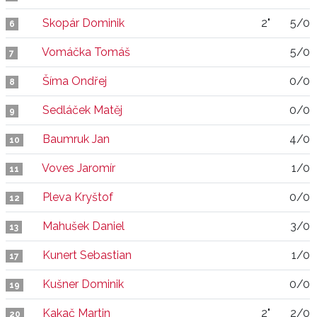
Skopár Dominik
2"
5/0
6
Vomáčka Tomáš
5/0
7
Šíma Ondřej
0/0
8
Sedláček Matěj
0/0
9
Baumruk Jan
4/0
10
Voves Jaromír
1/0
11
Pleva Kryštof
0/0
12
Mahušek Daniel
3/0
13
Kunert Sebastian
1/0
17
Kušner Dominik
0/0
19
Kakač Martin
2"
2/0
20