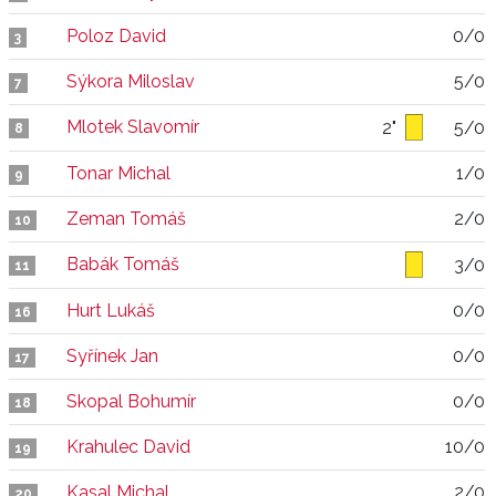
Poloz David
0/0
3
Sýkora Miloslav
5/0
7
Mlotek Slavomír
2"
5/0
8
Tonar Michal
1/0
9
Zeman Tomáš
2/0
10
Babák Tomáš
3/0
11
Hurt Lukáš
0/0
16
Syřínek Jan
0/0
17
Skopal Bohumír
0/0
18
Krahulec David
10/0
19
Kasal Michal
2/0
20