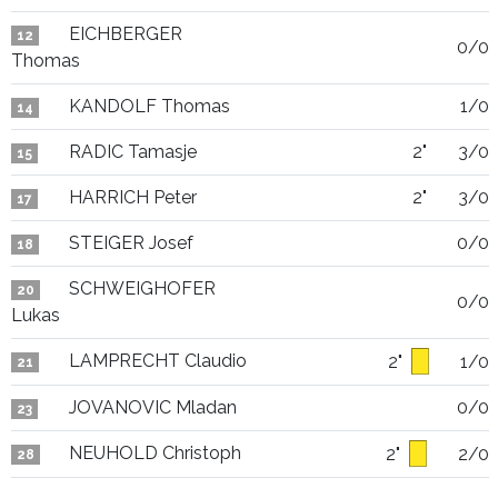
EICHBERGER
12
0/0
Thomas
KANDOLF Thomas
1/0
14
RADIC Tamasje
2"
3/0
15
HARRICH Peter
2"
3/0
17
STEIGER Josef
0/0
18
SCHWEIGHOFER
20
0/0
Lukas
LAMPRECHT Claudio
2"
1/0
21
JOVANOVIC Mladan
0/0
23
NEUHOLD Christoph
2"
2/0
28