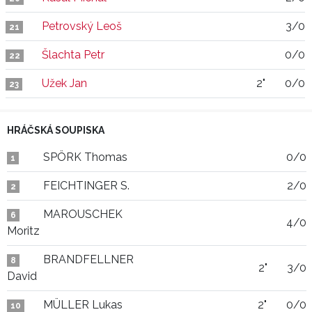
Petrovský Leoš
3/0
21
Šlachta Petr
0/0
22
Užek Jan
2"
0/0
23
HRÁČSKÁ SOUPISKA
SPÖRK Thomas
0/0
1
FEICHTINGER S.
2/0
2
MAROUSCHEK
6
4/0
Moritz
BRANDFELLNER
8
2"
3/0
David
MÜLLER Lukas
2"
0/0
10