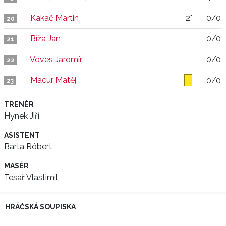
Kakač Martin
2"
0/0
20
Bíža Jan
0/0
21
Voves Jaromír
0/0
22
Macur Matěj
0/0
23
TRENÉR
Hynek Jiří
ASISTENT
Barta Róbert
MASÉR
Tesař Vlastimil
HRÁČSKÁ SOUPISKA