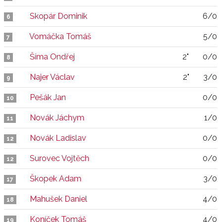
Skopár Dominik
6/0
6
Vomáčka Tomáš
5/0
7
Šíma Ondřej
2"
0/0
8
Najer Václav
2"
3/0
9
Pešák Jan
0/0
10
Novák Jáchym
1/0
11
Novák Ladislav
0/0
12
Surovec Vojtěch
0/0
12
Škopek Adam
3/0
17
Mahušek Daniel
4/0
18
Koníček Tomáš
4/0
19