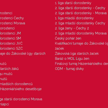
1. liga starší dorostenky
M
2. liga starší dorostenky - Čechy
orostenci
2. liga starší dorostenky - Morava
dorostenci Čechy
1. liga mladší dorostenky
dorostenci Morava
2. liga mladší dorostenky Čechy
dorostenci
2. liga ženy - Čechy 2
 dorostenci JM
2. liga mladší dorostenky Morava
 dorostenci SM
Český pohár žen
 dorostenci JVČ
Kvalifikační turnaje do Žákovské li
 dorostenci SZČ
žaček
rnaje do Žákovské ligy starších
Žákovská liga starších žaček
Baráž o MOL Ligu žen
mužů
Finálový turnaj Házenkářského des
starších žáků
ODM - turnaj dívky
igu mužů
 mužů
u mladších dorostenců
j Házenkářského desetiboje
iga starší dorostenci Morava
hlapci