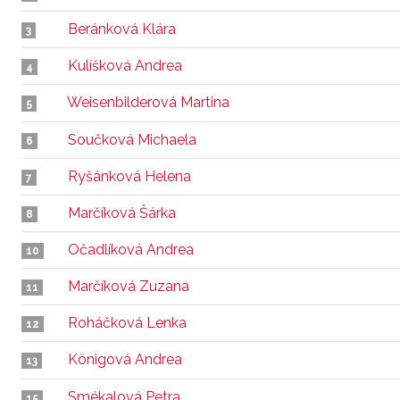
Beránková Klára
3
Kulíšková Andrea
4
Weisenbilderová Martina
5
Součková Michaela
6
Ryšánková Helena
7
Marčíková Šárka
8
Očadlíková Andrea
10
Marčíková Zuzana
11
Roháčková Lenka
12
Königová Andrea
13
Smékalová Petra
15