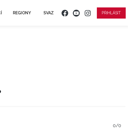
Í
REGIONY
SVAZ
PŘIHLÁSIT
o
0/0