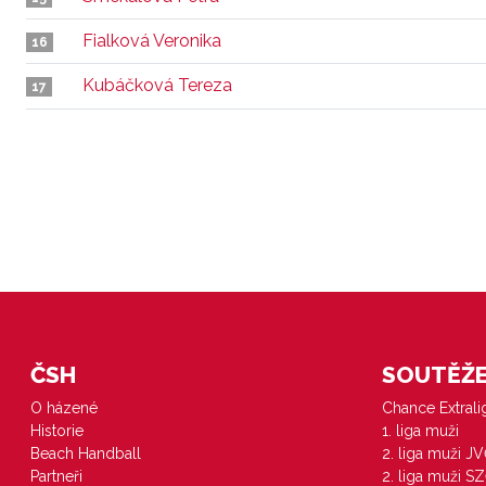
Fialková Veronika
16
Kubáčková Tereza
17
ČSH
SOUTĚŽE 
O házené
Chance Extral
Historie
1. liga muži
Beach Handball
2. liga muži J
Partneři
2. liga muži S