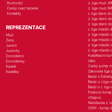
Rozhodčí
2. liga muži JM
Český svaz házené
2. liga muži S
Kontakty
1. liga starší d
2. liga starší 
2. liga starší 
REPREZENTACE
1. liga mladší 
2. liga mladší
Muži
2. liga mladší
Ženy
2. liga mladší
Junioři
2. liga mladší
Juniorky
Kvalifikační tu
Dorostenci
žáků
Dorostenky
Český pohár 
Kadeti
Žákovská liga 
Kadetky
Baráž o Extral
Baráž o 1.ligu
Baráž o 1. lig
Finálový turna
chlapců
Nadstavba 2. l
ODM - turnaj c