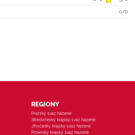
0/0
REGIONY
Pražský svaz házené
Středočeský krajský svaz házené
Jihočeský krajský svaz házené
Plzeňský krajský svaz házené