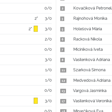
0/0
Kovačíková Petronel
2
2"
3/0
Rajnohová Monika
3
2"
3/0
Holešová Mária
5
2/0
Racková Nikola
6
0/0
Miciniková Iveta
7
3/0
Vasilenková Adriana
8
1/0
Szarková Simona
11
1/0
Medvedová Adriana
12
0/0
Vargová Jasmínka
13
3/0
Vasilenková Veronika
17
0/0
Minarčíková Eva
18