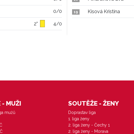
0/0
Kisová Kristina
19
2"
4/0
- MUŽI
SOUTĚŽE - ŽENY
iga mužů
Doprastav liga
1. liga ženy
VČ
2. liga ženy - Čechy 1
ZČ
2. liga ženy - Morava