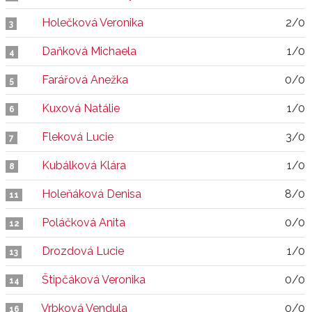
Holečková Veronika
2/0
3
Daňková Michaela
1/0
4
Farářová Anežka
0/0
5
Kuxová Natálie
1/0
6
Fleková Lucie
3/0
7
Kubálková Klára
1/0
8
Holeňáková Denisa
8/0
11
Poláčková Anita
0/0
12
Drozdová Lucie
1/0
13
Štipčáková Veronika
0/0
14
Vrbková Vendula
0/0
16