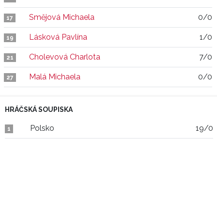
Smějová Michaela
0/0
17
Lásková Pavlína
1/0
19
Cholevová Charlota
7/0
21
Malá Michaela
0/0
27
HRÁČSKÁ SOUPISKA
Polsko
19/0
1