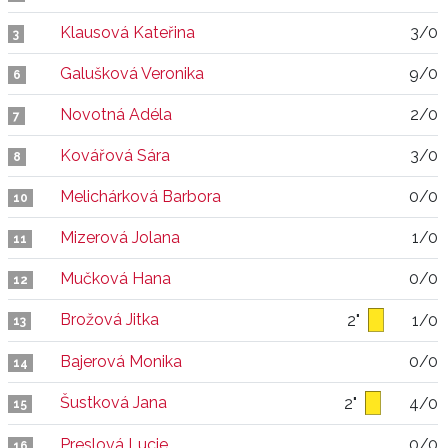
Klausová Kateřina
3/0
3
Galušková Veronika
9/0
6
Novotná Adéla
2/0
7
Kovářová Sára
3/0
8
Melichárková Barbora
0/0
10
Mizerová Jolana
1/0
11
Mučková Hana
0/0
12
Brožová Jitka
2"
1/0
13
Bajerová Monika
0/0
14
Šustková Jana
2"
4/0
15
Preslová Lucie
0/0
16