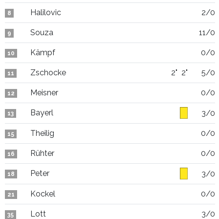
Halilovic
2/0
8
Souza
11/0
9
Kämpf
0/0
10
Zschocke
2"
2"
5/0
11
Meisner
0/0
12
Bayerl
3/0
13
Theilig
0/0
15
Rühter
0/0
16
Peter
3/0
18
Kockel
0/0
21
Lott
3/0
35