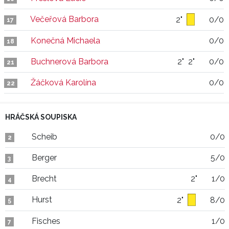
Večeřová Barbora
2"
0/0
17
Konečná Michaela
0/0
18
Buchnerová Barbora
2"
2"
0/0
21
Žáčková Karolína
0/0
22
HRÁČSKÁ SOUPISKA
Scheib
0/0
2
Berger
5/0
3
Brecht
2"
1/0
4
Hurst
2"
8/0
5
Fisches
1/0
7