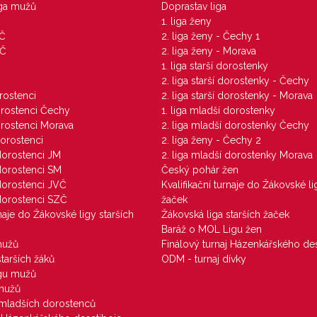
iga mužů
Doprastav liga
1. liga ženy
VČ
2. liga ženy - Čechy 1
ZČ
2. liga ženy - Morava
1. liga starší dorostenky
M
2. liga starší dorostenky - Čechy
orostenci
2. liga starší dorostenky - Morava
dorostenci Čechy
1. liga mladší dorostenky
dorostenci Morava
2. liga mladší dorostenky Čechy
dorostenci
2. liga ženy - Čechy 2
 dorostenci JM
2. liga mladší dorostenky Morava
 dorostenci SM
Český pohár žen
 dorostenci JVČ
Kvalifikační turnaje do Žákovské li
 dorostenci SZČ
žaček
rnaje do Žákovské ligy starších
Žákovská liga starších žaček
Baráž o MOL Ligu žen
mužů
Finálový turnaj Házenkářského des
starších žáků
ODM - turnaj dívky
igu mužů
 mužů
u mladších dorostenců