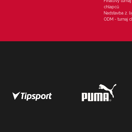
Finálový turna
chlapců
Nadstavba 2. l
ODM - turnaj c