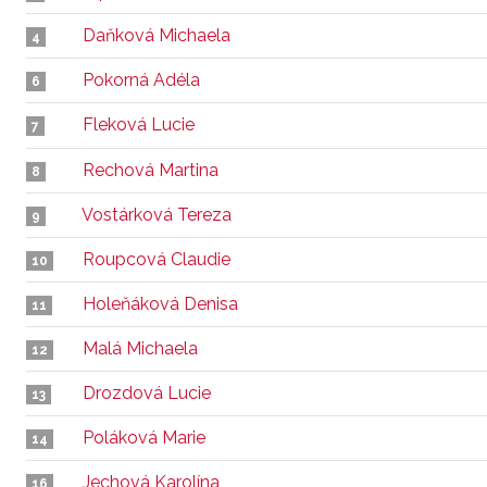
Daňková Michaela
4
Pokorná Adéla
6
Fleková Lucie
7
Rechová Martina
8
Vostárková Tereza
9
Roupcová Claudie
10
Holeňáková Denisa
11
Malá Michaela
12
Drozdová Lucie
13
Poláková Marie
14
Jechová Karolína
16