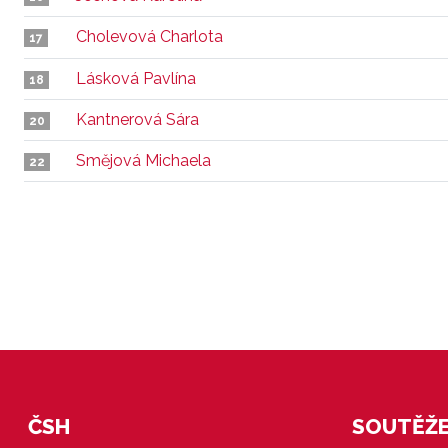
Cholevová Charlota
17
Lásková Pavlína
18
Kantnerová Sára
20
Smějová Michaela
22
ČSH
SOUTĚŽE 