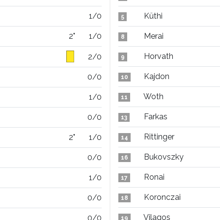
1/0
Küthi
5
2"
1/0
Merai
8
Horvath
2/0
9
Kajdon
0/0
10
Woth
1/0
11
Farkas
0/0
13
Rittinger
2"
1/0
14
Bukovszky
0/0
16
Ronai
1/0
17
Koronczai
0/0
18
Vilagos
0/0
19