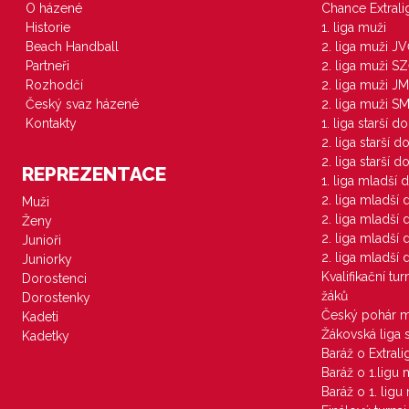
O házené
Chance Extral
Historie
1. liga muži
Beach Handball
2. liga muži J
Partneři
2. liga muži S
Rozhodčí
2. liga muži JM
Český svaz házené
2. liga muži S
Kontakty
1. liga starší d
2. liga starší 
2. liga starší 
REPREZENTACE
1. liga mladší 
2. liga mladší
Muži
2. liga mladší
Ženy
2. liga mladší
Junioři
2. liga mladší
Juniorky
Kvalifikační tu
Dorostenci
žáků
Dorostenky
Český pohár 
Kadeti
Žákovská liga 
Kadetky
Baráž o Extral
Baráž o 1.ligu
Baráž o 1. lig