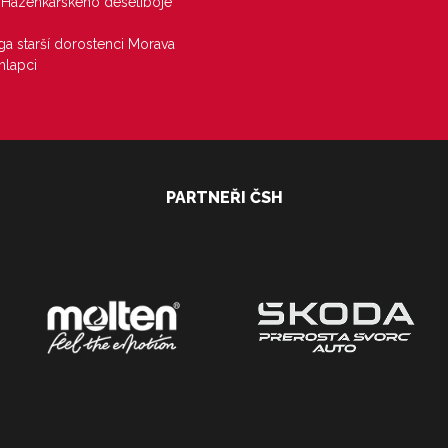
j Házenkářského desetiboje
iga starší dorostenci Morava
hlapci
PARTNEŘI ČSH