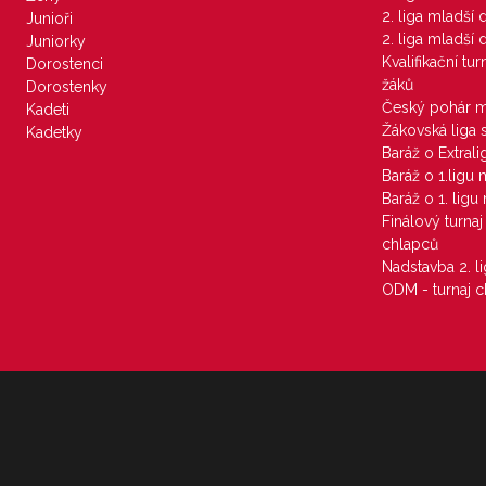
2. liga mladší
Junioři
2. liga mladší
Juniorky
Kvalifikační tu
Dorostenci
žáků
Dorostenky
Český pohár 
Kadeti
Žákovská liga 
Kadetky
Baráž o Extral
Baráž o 1.ligu
Baráž o 1. lig
Finálový turna
chlapců
Nadstavba 2. l
ODM - turnaj c