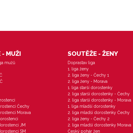
- MUŽI
SOUTĚŽE - ŽENY
iga mužů
Doprastav liga
1. liga ženy
VČ
2. liga ženy - Čechy 1
ZČ
2. liga ženy - Morava
1. liga starší dorostenky
M
2. liga starší dorostenky - Čechy
orostenci
2. liga starší dorostenky - Morava
dorostenci Čechy
1. liga mladší dorostenky
dorostenci Morava
2. liga mladší dorostenky Čechy
dorostenci
2. liga ženy - Čechy 2
 dorostenci JM
2. liga mladší dorostenky Morava
 dorostenci SM
Český pohár žen