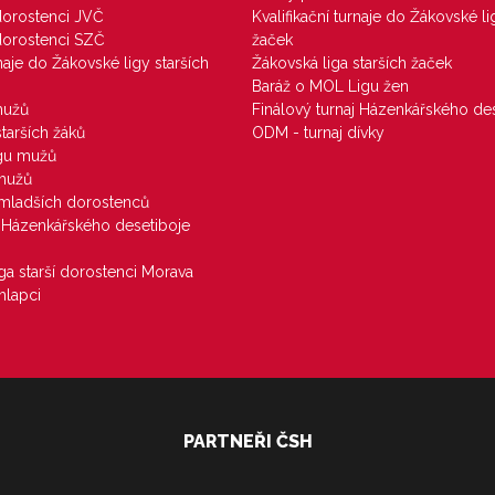
 dorostenci JVČ
Kvalifikační turnaje do Žákovské li
 dorostenci SZČ
žaček
rnaje do Žákovské ligy starších
Žákovská liga starších žaček
Baráž o MOL Ligu žen
mužů
Finálový turnaj Házenkářského des
starších žáků
ODM - turnaj dívky
igu mužů
 mužů
u mladších dorostenců
j Házenkářského desetiboje
iga starší dorostenci Morava
hlapci
PARTNEŘI ČSH