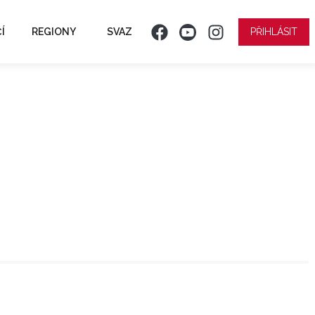
Í
REGIONY
SVAZ
PŘIHLÁSIT