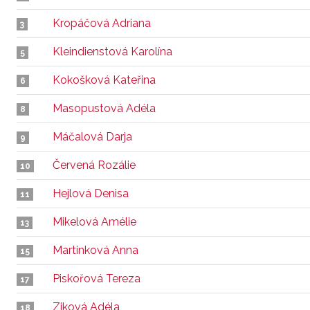
Kropáčová Adriana
3
Kleindienstová Karolína
5
Kokošková Kateřina
6
Masopustová Adéla
8
Máčalová Darja
9
Červená Rozálie
10
Hejlová Denisa
11
Mikelová Amélie
13
Martinková Anna
15
Piskořová Tereza
17
Ziková Adéla
18