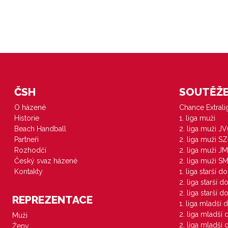
ČSH
SOUTĚŽE 
O házené
Chance Extral
Historie
1. liga muži
Beach Handball
2. liga muži J
Partneři
2. liga muži S
Rozhodčí
2. liga muži JM
Český svaz házené
2. liga muži S
Kontakty
1. liga starší d
2. liga starší 
2. liga starší 
REPREZENTACE
1. liga mladší 
2. liga mladší
Muži
2. liga mladší
Ženy