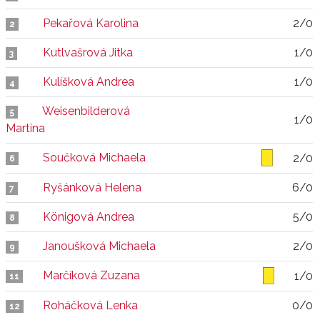
Pekařová Karolina
2/0
2
Kutlvašrová Jitka
1/0
3
Kulíšková Andrea
1/0
4
Weisenbilderová
5
1/0
Martina
Součková Michaela
2/0
6
Ryšánková Helena
6/0
7
Königová Andrea
5/0
8
Janoušková Michaela
2/0
9
Marčíková Zuzana
1/0
11
Roháčková Lenka
0/0
12