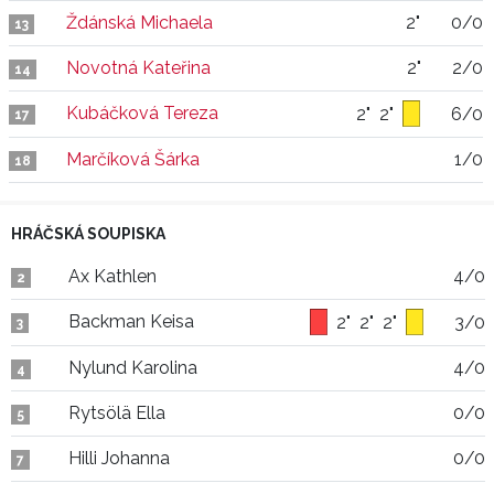
Ždánská Michaela
2"
0/0
13
Novotná Kateřina
2"
2/0
14
Kubáčková Tereza
2"
2"
6/0
17
Marčíková Šárka
1/0
18
HRÁČSKÁ SOUPISKA
Ax Kathlen
4/0
2
Backman Keisa
2"
2"
2"
3/0
3
Nylund Karolina
4/0
4
Rytsölä Ella
0/0
5
Hilli Johanna
0/0
7