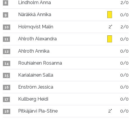
Lindholm Anna
2/0
8
Näräkkä Annika
0/0
9
Holmqvist Malin
2"
2/0
10
Ahlroth Alexandra
0/0
11
Ahlroth Annika
0/0
12
Rouhiainen Rosanna
0/0
14
Karialainen Salla
0/0
15
Enström Jessica
0/0
16
Kullberg Heidi
0/0
17
Pitkäjärvi Pia-Stine
2"
0/0
18