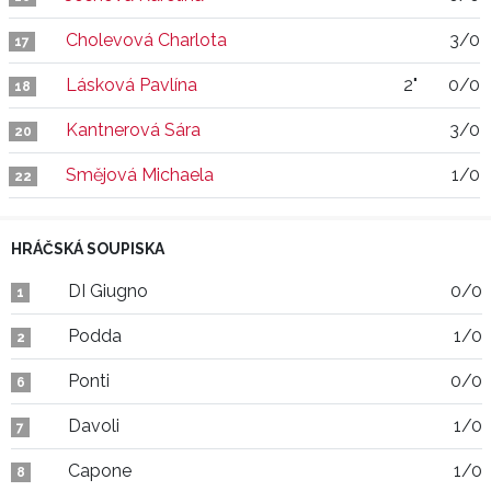
Cholevová Charlota
3/0
17
Lásková Pavlína
2"
0/0
18
Kantnerová Sára
3/0
20
Smějová Michaela
1/0
22
HRÁČSKÁ SOUPISKA
DI Giugno
0/0
1
Podda
1/0
2
Ponti
0/0
6
Davoli
1/0
7
Capone
1/0
8