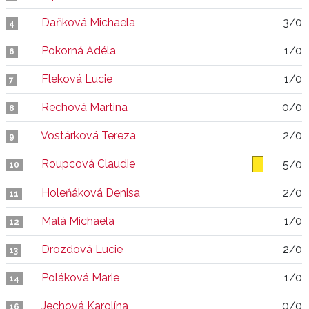
Daňková Michaela
3/0
4
Pokorná Adéla
1/0
6
Fleková Lucie
1/0
7
Rechová Martina
0/0
8
Vostárková Tereza
2/0
9
Roupcová Claudie
5/0
10
Holeňáková Denisa
2/0
11
Malá Michaela
1/0
12
Drozdová Lucie
2/0
13
Poláková Marie
1/0
14
Jechová Karolína
0/0
16