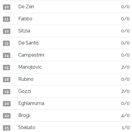
De Zen
0/0
10
Fabbo
0/0
11
Sitzia
0/0
12
De Santis
0/0
13
Campestrini
0/0
14
Manojlovic
2/0
15
Rubino
0/0
18
Gozzi
2/0
19
Eghianruma
0/0
20
Brogi
4/0
22
Stellato
1/0
25