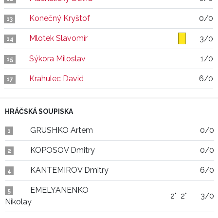
Konečný Kryštof
0/0
13
Mlotek Slavomír
3/0
14
Sýkora Miloslav
1/0
15
Krahulec David
6/0
17
HRÁČSKÁ SOUPISKA
GRUSHKO Artem
0/0
1
KOPOSOV Dmitry
0/0
2
KANTEMIROV Dmitry
6/0
4
EMELYANENKO
5
2"
2"
3/0
Nikolay