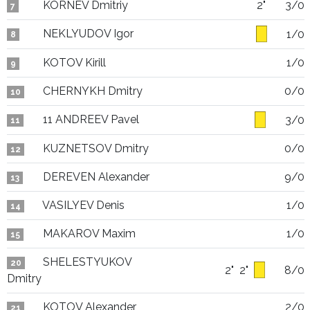
KORNEV Dmitriy
2"
3/0
7
NEKLYUDOV Igor
1/0
8
KOTOV Kirill
1/0
9
CHERNYKH Dmitry
0/0
10
11 ANDREEV Pavel
3/0
11
KUZNETSOV Dmitry
0/0
12
DEREVEN Alexander
9/0
13
VASILYEV Denis
1/0
14
MAKAROV Maxim
1/0
15
SHELESTYUKOV
20
2"
2"
8/0
Dmitry
KOTOV Alexander
2/0
21