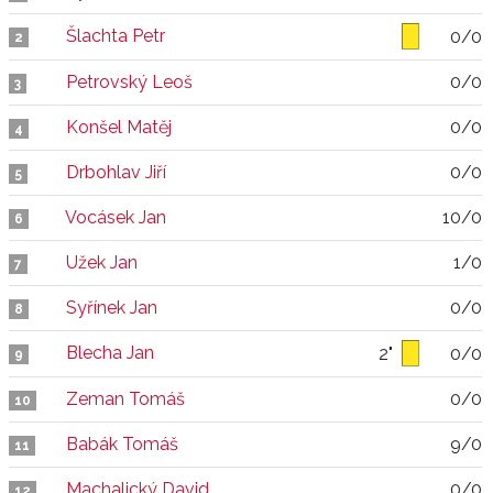
Šlachta Petr
0/0
2
Petrovský Leoš
0/0
3
Konšel Matěj
0/0
4
Drbohlav Jiří
0/0
5
Vocásek Jan
10/0
6
Užek Jan
1/0
7
Syřínek Jan
0/0
8
Blecha Jan
2"
0/0
9
Zeman Tomáš
0/0
10
Babák Tomáš
9/0
11
Machalický David
0/0
12