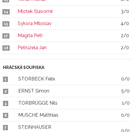
Mlotek Slavomír
3/0
14
Sýkora Miloslav
4/0
15
Magrla Petr
2/0
17
Petružela Jan
2/0
18
HRÁČSKÁ SOUPISKA
STORBECK Felix
0/0
1
ERNST Simon
5/0
2
TORBRÜGGE Nils
1/0
4
MUSCHE Matthias
0/0
6
STEINHAUSER
7
0/0