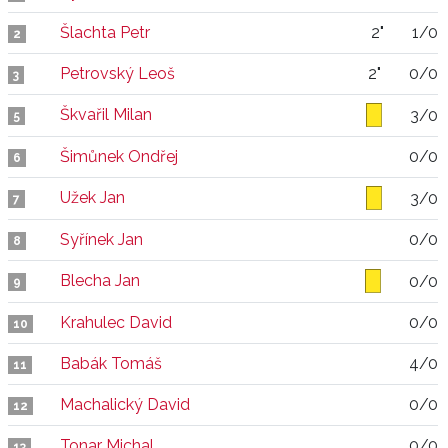
Šlachta Petr
2"
1/0
2
Petrovský Leoš
2"
0/0
3
Škvařil Milan
3/0
5
Šimůnek Ondřej
0/0
6
Užek Jan
3/0
7
Syřínek Jan
0/0
8
Blecha Jan
0/0
9
Krahulec David
0/0
10
Babák Tomáš
4/0
11
Machalický David
0/0
12
Tonar Michal
0/0
13