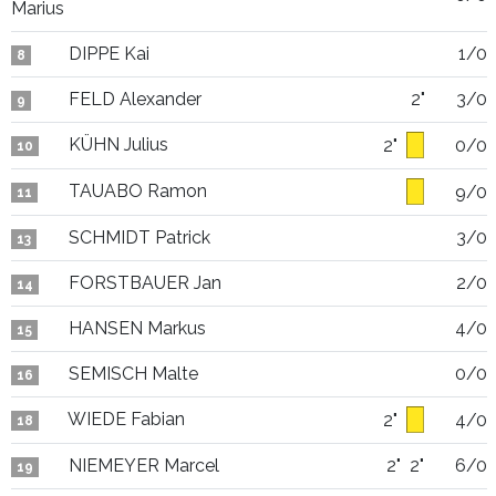
Marius
DIPPE Kai
1/0
8
FELD Alexander
2"
3/0
9
KÜHN Julius
2"
0/0
10
TAUABO Ramon
9/0
11
SCHMIDT Patrick
3/0
13
FORSTBAUER Jan
2/0
14
HANSEN Markus
4/0
15
SEMISCH Malte
0/0
16
WIEDE Fabian
2"
4/0
18
NIEMEYER Marcel
2"
2"
6/0
19