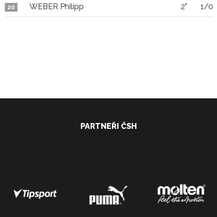
WEBER Philipp
2"
1/0
20
PARTNEŘI ČSH