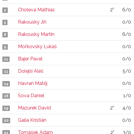
Choleva Mathias
2"
6/0
2
Rakouský Jiří
0/0
5
Rakouský Martin
6/0
8
Mořkovský Lukáš
0/0
9
Bajer Pavel
0/0
11
Dolejší Aleš
5/0
13
Havran Matěj
0/0
14
Sova Daniel
1/0
18
Mazurek David
2"
4/0
19
Galia Kristián
0/0
20
Tomášek Adam
2"
3/0
21