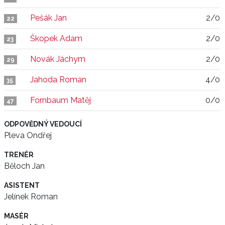
Pešák Jan
2/0
22
Škopek Adam
2/0
23
Novák Jáchym
2/0
29
Jahoda Roman
4/0
35
Fornbaum Matěj
0/0
47
ODPOVĚDNÝ VEDOUCÍ
Pleva Ondřej
TRENÉR
Běloch Jan
ASISTENT
Jelínek Roman
MASÉR