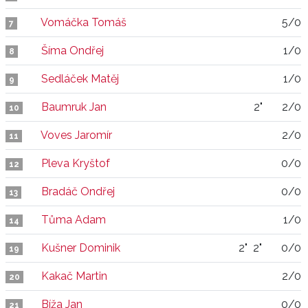
Vomáčka Tomáš
5/0
7
Šíma Ondřej
1/0
8
Sedláček Matěj
1/0
9
Baumruk Jan
2"
2/0
10
Voves Jaromír
2/0
11
Pleva Kryštof
0/0
12
Bradáč Ondřej
0/0
13
Tůma Adam
1/0
14
Kušner Dominik
2"
2"
0/0
19
Kakač Martin
2/0
20
Bíža Jan
0/0
21