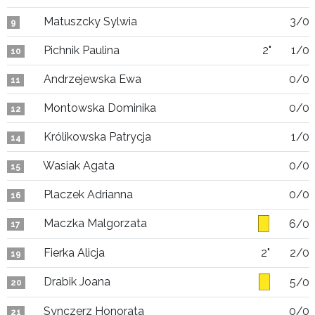
Matuszcky Sylwia
3/0
9
Pichnik Paulina
2"
1/0
10
Andrzejewska Ewa
0/0
11
Montowska Dominika
0/0
12
Królikowska Patrycja
1/0
14
Wasiak Agata
0/0
15
Placzek Adrianna
0/0
16
Maczka Malgorzata
6/0
17
Fierka Alicja
2"
2/0
19
Drabik Joana
5/0
20
Synczerz Honorata
0/0
21