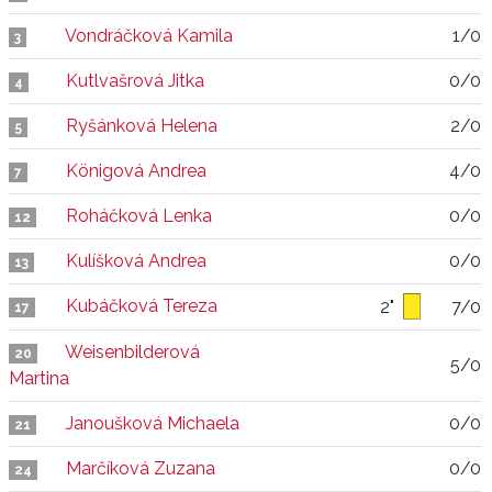
Vondráčková Kamila
1/0
3
Kutlvašrová Jitka
0/0
4
Ryšánková Helena
2/0
5
Königová Andrea
4/0
7
Roháčková Lenka
0/0
12
Kulíšková Andrea
0/0
13
Kubáčková Tereza
2"
7/0
17
Weisenbilderová
20
5/0
Martina
Janoušková Michaela
0/0
21
Marčíková Zuzana
0/0
24