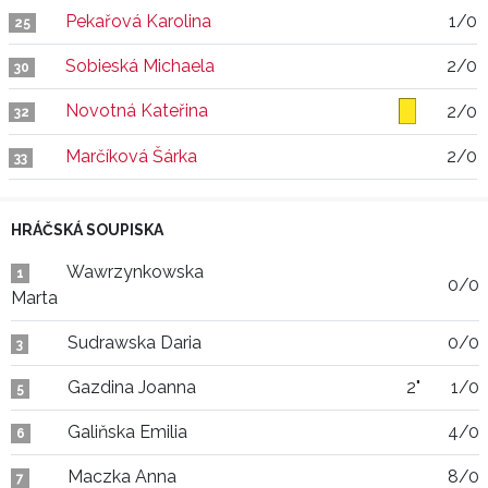
Pekařová Karolina
1/0
25
Sobieská Michaela
2/0
30
Novotná Kateřina
2/0
32
Marčíková Šárka
2/0
33
HRÁČSKÁ SOUPISKA
Wawrzynkowska
1
0/0
Marta
Sudrawska Daria
0/0
3
Gazdina Joanna
2"
1/0
5
Galiňska Emilia
4/0
6
Maczka Anna
8/0
7