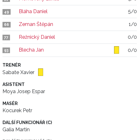
Bláha Daniel
5/0
49
Zeman Štěpán
1/0
66
Režnický Daniel
0/0
77
Blecha Jan
0/0
93
TRENÉR
Sabate Xavier
ASISTENT
Moya Josep Espar
MASÉR
Kocurek Petr
DALŠÍ FUNKCIONÁŘ (C)
Galia Martin