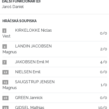
DALŠÍ FUNKCIONÁŘ (D)
Jaroš Daniel
HRÁČSKÁ SOUPISKA
KIRKELOKKE Niclas
3
0/0
Vest
LANDIN JACOBSEN
4
2/0
Magnus
JAKOBSEN Emil M
4/0
7
NIELSEN Emil
0/0
12
SAUGSTRUP JENSEN
15
1/0
Magnus
GREEN Jannick
0/0
16
GIDSEL Mathias
10/0
19