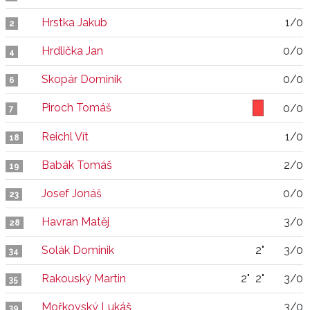
Hrstka Jakub
1/0
2
Hrdlička Jan
0/0
4
Skopár Dominik
0/0
6
Piroch Tomáš
0/0
7
Reichl Vít
1/0
18
Babák Tomáš
2/0
19
Josef Jonáš
0/0
23
Havran Matěj
3/0
28
Solák Dominik
2"
3/0
34
Rakouský Martin
2"
2"
3/0
35
Mořkovský Lukáš
3/0
39