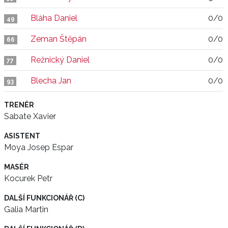
Bláha Daniel
0/0
49
Zeman Štěpán
0/0
66
Režnický Daniel
0/0
77
Blecha Jan
0/0
93
TRENÉR
Sabate Xavier
ASISTENT
Moya Josep Espar
MASÉR
Kocurek Petr
DALŠÍ FUNKCIONÁŘ (C)
Galia Martin