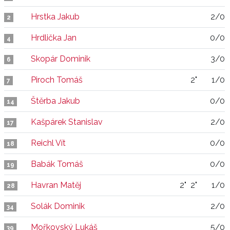
Hrstka Jakub
2/0
2
Hrdlička Jan
0/0
4
Skopár Dominik
3/0
6
Piroch Tomáš
2"
1/0
7
Štěrba Jakub
0/0
14
Kašpárek Stanislav
2/0
17
Reichl Vít
0/0
18
Babák Tomáš
0/0
19
Havran Matěj
2"
2"
1/0
28
Solák Dominik
2/0
34
Mořkovský Lukáš
5/0
39