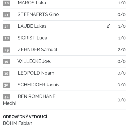
MAROS Luka
1/0
20
STEENAERTS Gino
0/0
21
LAUBE Lukas
2"
1/0
23
SIGRIST Luca
1/0
28
ZEHNDER Samuel
2/0
29
WILLECKE Joel
0/0
30
LEOPOLD Noam
0/0
35
SCHEIDIGER Jannis
0/0
38
BEN ROMDHANE
44
0/0
Medhi
ODPOVĚDNÝ VEDOUCÍ
BÖHM Fabian