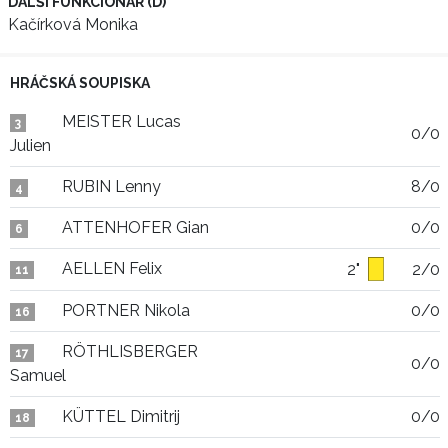
DALŠÍ FUNKCIONÁŘ (D)
Kačírková Monika
HRÁČSKÁ SOUPISKA
MEISTER Lucas
3
0/0
Julien
RUBIN Lenny
8/0
4
ATTENHOFER Gian
0/0
6
AELLEN Felix
2"
2/0
11
PORTNER Nikola
0/0
16
RÖTHLISBERGER
17
0/0
Samuel
KÜTTEL Dimitrij
0/0
18