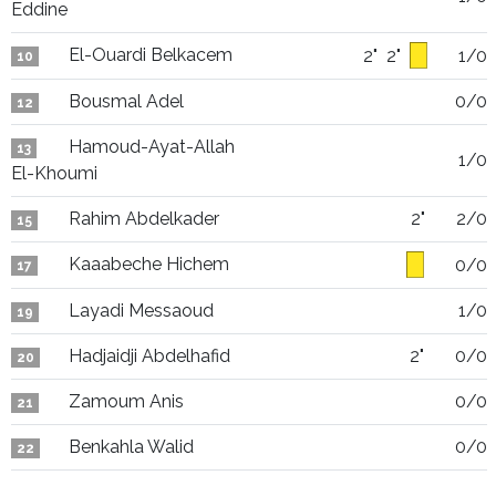
Eddine
El-Ouardi Belkacem
2"
2"
1/0
10
Bousmal Adel
0/0
12
Hamoud-Ayat-Allah
13
1/0
El-Khoumi
Rahim Abdelkader
2"
2/0
15
Kaaabeche Hichem
0/0
17
Layadi Messaoud
1/0
19
Hadjaidji Abdelhafid
2"
0/0
20
Zamoum Anis
0/0
21
Benkahla Walid
0/0
22