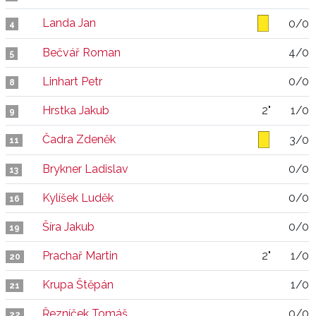
Landa Jan
0/0
4
Bečvář Roman
4/0
5
Linhart Petr
0/0
8
Hrstka Jakub
2"
1/0
9
Čadra Zdeněk
3/0
11
Brykner Ladislav
0/0
13
Kylíšek Luděk
0/0
16
Šíra Jakub
0/0
19
Prachař Martin
2"
1/0
20
Krupa Štěpán
1/0
21
Řezníček Tomáš
0/0
22