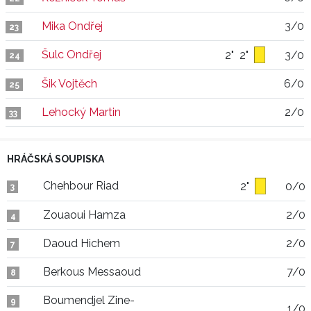
Mika Ondřej
3/0
23
Šulc Ondřej
2"
2"
3/0
24
Šik Vojtěch
6/0
25
Lehocký Martin
2/0
33
HRÁČSKÁ SOUPISKA
Chehbour Riad
2"
0/0
3
Zouaoui Hamza
2/0
4
Daoud Hichem
2/0
7
Berkous Messaoud
7/0
8
Boumendjel Zine-
9
1/0