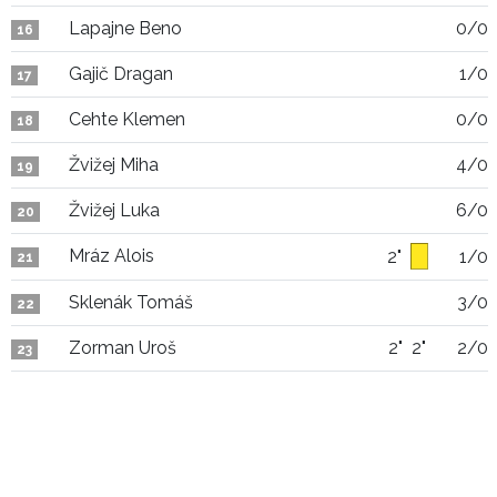
Lapajne Beno
0/0
16
Gajič Dragan
1/0
17
Cehte Klemen
0/0
18
Žvižej Miha
4/0
19
Žvižej Luka
6/0
20
Mráz Alois
2"
1/0
21
Sklenák Tomáš
3/0
22
Zorman Uroš
2"
2"
2/0
23