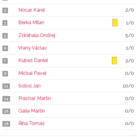
Nocar Karel
2/0
2
Berka Milan
1/0
3
Zdráhala Ondřej
5/0
5
Vraný Václav
1/0
6
Kubeš Daniel
2/0
7
Mičkal Pavel
0/0
8
Sobol Jan
10/0
11
Prachař Martin
0/0
14
Galia Martin
0/0
16
Říha Tomáš
0/0
18