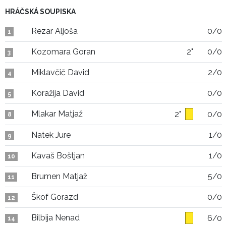
HRÁČSKÁ SOUPISKA
Rezar Aljoša
0/0
1
Kozomara Goran
2"
0/0
3
Miklavčič David
2/0
4
Koražija David
0/0
5
Mlakar Matjaž
2"
0/0
8
Natek Jure
1/0
9
Kavaš Boštjan
1/0
10
Brumen Matjaž
5/0
11
Škof Gorazd
0/0
12
Bilbija Nenad
6/0
14