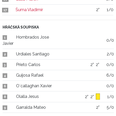
Šuma Vladimír
2"
1/0
17
HRÁČSKÁ SOUPISKA
Hombrados Jose
1
0/0
Javier
Urdiales Santiago
2/0
2
Prieto Carlos
2"
2"
0/0
3
Guijosa Rafael
6/0
4
O´callaghan Xavier
0/0
6
Olalla Jesus
2"
2"
1/0
8
Garralda Mateo
2"
5/0
9