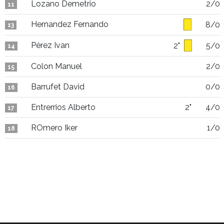
Lozano Demetrio
2/0
11
Hernandez Fernando
8/0
13
Pérez Ivan
2"
5/0
14
Colon Manuel
2/0
15
Barrufet David
0/0
16
Entrerrios Alberto
2"
4/0
17
ROmero Iker
1/0
18