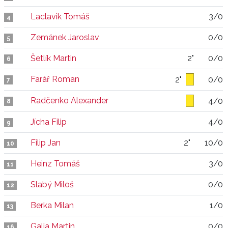
Laclavik Tomáš
3/0
4
Zemánek Jaroslav
0/0
5
Šetlík Martin
2"
0/0
6
Farář Roman
2"
0/0
7
Radčenko Alexander
4/0
8
Jícha Filip
4/0
9
Filip Jan
2"
10/0
10
Heinz Tomáš
3/0
11
Slabý Miloš
0/0
12
Berka Milan
1/0
13
Galia Martin
0/0
16