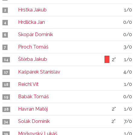
Hrstka Jakub
1/0
2
Hrdlička Jan
0/0
4
Skopár Dominik
0/0
6
Piroch Tomáš
3/0
7
Štěrba Jakub
2"
1/0
14
Kašpárek Stanislav
4/0
17
Reichl Vít
1/0
18
Babák Tomáš
0/0
19
Havran Matěj
2"
1/0
28
Solák Dominik
2"
7/0
34
Mořkovský Lukáš
1/0
39