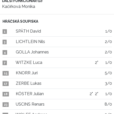
DALŠÍ FUNKCIONÁŘ (D)
Kačírková Monika
HRÁČSKÁ SOUPISKA
SPÄTH David
1/0
1
LICHTLEIN Nils
2/0
3
GOLLA Johannes
2/0
4
WITZKE Luca
2"
1/0
7
KNORR Juri
5/0
15
ZERBE Lukas
3/0
17
KÖSTER Julian
2"
2"
1/0
18
USCINS Renars
8/0
23