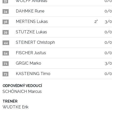
WOLFF Andreas
0/0
33
DAHMKE Rune
0/0
34
MERTENS Lukas
2"
3/0
36
STUTZKE Lukas
0/0
39
STEINERT Christoph
0/0
44
FISCHER Justus
0/0
54
GRGIC Marko
3/0
71
KASTENING Timo
0/0
73
ODPOVĚDNÝ VEDOUCÍ
SCHÖNAICH Marcus
TRENÉR
WUDTKE Erik