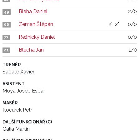
Bláha Daniel
2/0
49
Zeman Štěpán
2"
2"
0/0
66
Režnický Daniel
0/0
77
Blecha Jan
1/0
93
TRENÉR
Sabate Xavier
ASISTENT
Moya Josep Espar
MASÉR
Kocurek Petr
DALŠÍ FUNKCIONÁŘ (C)
Galia Martin