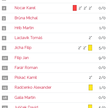
Nocar Karel
2"
2"
2"
0/0
2
Brůna Michal
1/0
3
Hrib Martin
1/0
5
Laclavik Tomáš
2"
0/0
6
Jícha Filip
2"
2"
5/0
9
Filip Jan
9/0
10
Farář Roman
0/0
11
Piskač Kamil
2"
2/0
14
Radčenko Alexander
1/0
15
Galia Martin
0/0
16
Juříček David
5/0
17