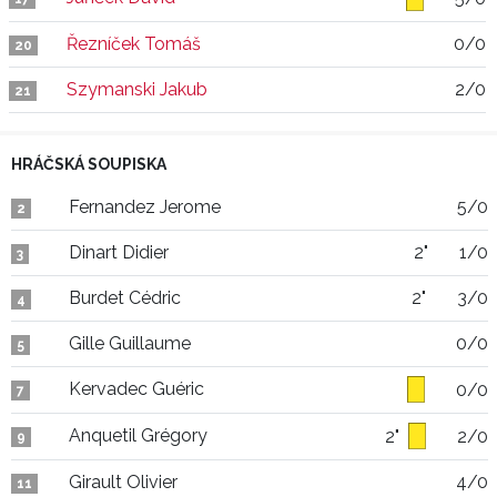
Řezníček Tomáš
0/0
20
Szymanski Jakub
2/0
21
HRÁČSKÁ SOUPISKA
Fernandez Jerome
5/0
2
Dinart Didier
2"
1/0
3
Burdet Cédric
2"
3/0
4
Gille Guillaume
0/0
5
Kervadec Guéric
0/0
7
Anquetil Grégory
2"
2/0
9
Girault Olivier
4/0
11