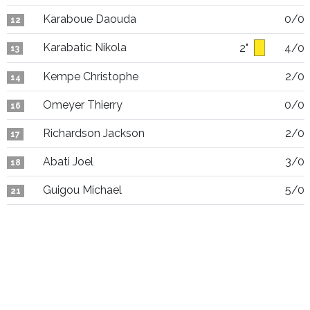
Karaboue Daouda
0/0
12
Karabatic Nikola
2"
4/0
13
Kempe Christophe
2/0
14
Omeyer Thierry
0/0
16
Richardson Jackson
2/0
17
Abati Joel
3/0
18
Guigou Michael
5/0
21