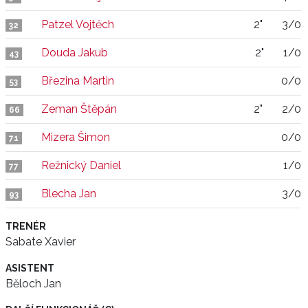
Patzel Vojtěch
2"
3/0
32
Douda Jakub
2"
1/0
43
Březina Martin
0/0
53
Zeman Štěpán
2"
2/0
66
Mizera Šimon
0/0
71
Režnický Daniel
1/0
77
Blecha Jan
3/0
93
TRENÉR
Sabate Xavier
ASISTENT
Běloch Jan