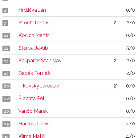
Hrdlička Jan
0/0
4
Piroch Tomáš
2"
2/0
7
Kocich Martin
0/0
11
Štěrba Jakub
5/0
14
Kašpárek Stanislav
2"
2/0
17
Babák Tomáš
2/0
19
Trkovský Jaroslav
2"
0/0
20
Šlachta Petr
0/0
22
Vančo Marek
0/0
26
Harabiš Denis
4/0
29
Klíma Matěj
4/0
31