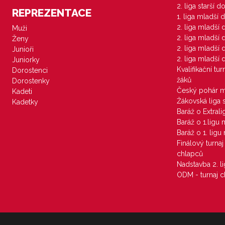
2. liga starší 
REPREZENTACE
1. liga mladší 
2. liga mladší
Muži
2. liga mladší
Ženy
2. liga mladší
Junioři
2. liga mladší
Juniorky
Kvalifikační tu
Dorostenci
žáků
Dorostenky
Český pohár 
Kadeti
Žákovská liga 
Kadetky
Baráž o Extral
Baráž o 1.ligu
Baráž o 1. lig
Finálový turna
chlapců
Nadstavba 2. l
ODM - turnaj c