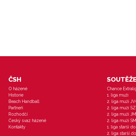
ČSH
SOUTĚŽE 
O házené
Chance Extral
Historie
1. liga muži
Beach Handball
2. liga muži J
Partneři
2. liga muži S
Rozhodčí
2. liga muži JM
Český svaz házené
2. liga muži S
Kontakty
1. liga starší d
2. liga starší 