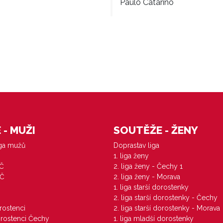
Paulo Catarino
- MUŽI
SOUTĚŽE - ŽENY
iga mužů
Doprastav liga
1. liga ženy
VČ
2. liga ženy - Čechy 1
ZČ
2. liga ženy - Morava
1. liga starší dorostenky
M
2. liga starší dorostenky - Čechy
orostenci
2. liga starší dorostenky - Morava
dorostenci Čechy
1. liga mladší dorostenky