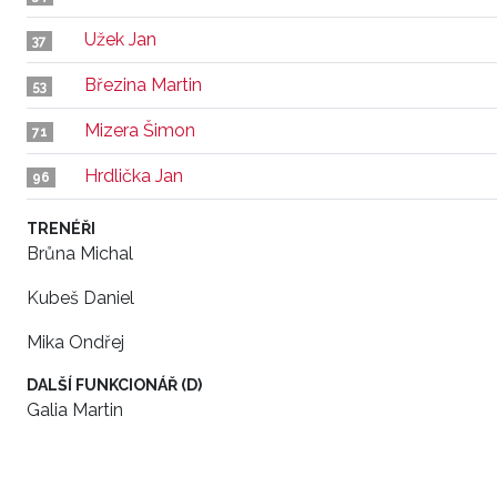
Užek Jan
37
Březina Martin
53
Mizera Šimon
71
Hrdlička Jan
96
TRENÉŘI
Brůna Michal
Kubeš Daniel
Mika Ondřej
DALŠÍ FUNKCIONÁŘ (D)
Galia Martin