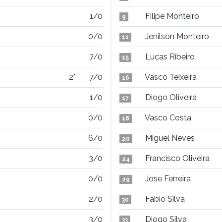
1/0
Filipe Monteiro
9
0/0
Jenilson Monteiro
11
7/0
Lucas Ribeiro
15
2"
7/0
Vasco Teixeira
16
1/0
Diogo Oliveira
17
0/0
Vasco Costa
18
6/0
Miguel Neves
20
3/0
Francisco Oliveira
24
0/0
Jose Ferreira
29
2/0
Fábio Silva
30
3/0
Diogo Silva
33