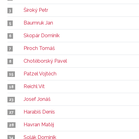
Široký Petr
3
Baumruk Jan
5
Skopár Dominik
6
Piroch Tomáš
7
Chotěborský Pavel
8
Patzel Vojtěch
15
Reichl Vít
18
Josef Jonáš
23
Harabiš Denis
27
Havran Matěj
28
Solák Dominik
34