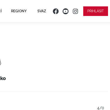
Í
REGIONY
SVAZ
PŘIHLÁSIT
sko
4/0