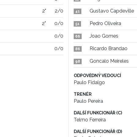
2"
2/0
Gustavo Capdeville
41
2"
0/0
Pedro Oliveira
51
0/0
Joao Gomes
66
0/0
Ricardo Brandao
86
Goncalo Meireles
98
ODPOVĚDNÝ VEDOUCÍ
Paulo Fidalgo
TRENÉR
Paulo Pereira
DALŠÍ FUNKCIONÁŘ (C)
Telmo Ferreira
DALŠÍ FUNKCIONÁŘ (D)