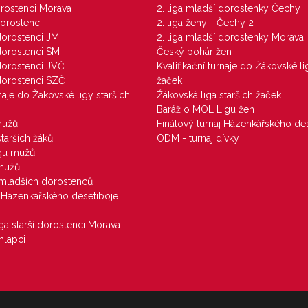
dorostenci Morava
2. liga mladší dorostenky Čechy
dorostenci
2. liga ženy - Čechy 2
 dorostenci JM
2. liga mladší dorostenky Morava
 dorostenci SM
Český pohár žen
 dorostenci JVČ
Kvalifikační turnaje do Žákovské li
 dorostenci SZČ
žaček
rnaje do Žákovské ligy starších
Žákovská liga starších žaček
Baráž o MOL Ligu žen
mužů
Finálový turnaj Házenkářského des
starších žáků
ODM - turnaj dívky
igu mužů
 mužů
u mladších dorostenců
j Házenkářského desetiboje
iga starší dorostenci Morava
hlapci