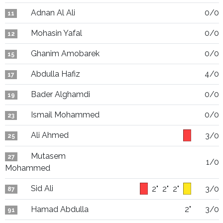
Adnan Al Ali
0/0
11
Mohasin Yafal
0/0
12
Ghanim Amobarek
0/0
15
Abdulla Hafiz
4/0
17
Bader Alghamdi
0/0
19
Ismail Mohammed
0/0
23
Ali Ahmed
3/0
25
Mutasem
27
1/0
Mohammed
Sid Ali
2"
2"
2"
3/0
87
Hamad Abdulla
2"
3/0
91