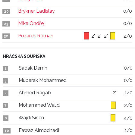
Brykner Ladislav
0/0
20
Mika Ondřej
0/0
23
Požárek Roman
2"
2"
2"
2/0
32
HRÁČSKÁ SOUPISKA
Sadak Demh
0/0
1
Mubarak Mohammed
0/0
3
Ahmed Ragab
2"
1/0
4
Mohammed Walid
2/0
7
Wajdi Sinen
4/0
8
Fawaz Almodhadi
1/0
10