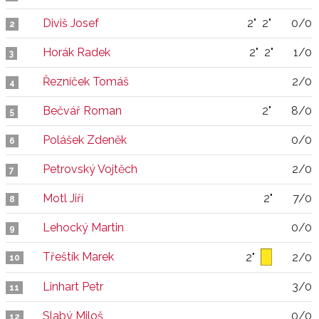
Diviš Josef
2"
2"
0/0
2
Horák Radek
2"
2"
1/0
3
Řezníček Tomáš
2/0
4
Bečvář Roman
2"
8/0
5
Polášek Zdeněk
0/0
6
Petrovský Vojtěch
2/0
7
Motl Jiří
2"
7/0
8
Lehocký Martin
0/0
9
Třeštík Marek
2"
2/0
10
Linhart Petr
3/0
11
Slabý Miloš
0/0
12