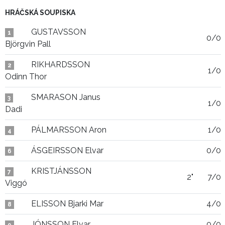
HRÁČSKÁ SOUPISKA
GUSTAVSSON
1
0/0
Björgvin Pall
RIKHARDSSON
2
1/0
Odinn Thor
SMARASON Janus
3
1/0
Dadi
PÁLMARSSON Aron
1/0
4
ÁSGEIRSSON Elvar
0/0
6
KRISTJÁNSSON
7
2"
7/0
Viggó
ELISSON Bjarki Mar
4/0
8
JÓNSSON Elvar
0/0