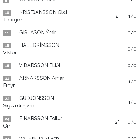
9
KRISTJANSSON Gisli
10
2"
1/0
Thorgeir
GÍSLASON Ýmir
0/0
11
HALLGRÍMSSON
16
0/0
Viktor
VIÐARSSON Elliði
0/0
18
ARNARSSON Arnar
21
1/0
Freyr
GUDJONSSON
22
1/0
Sigvaldi Bjørn
EINARSSON Teitur
24
2"
0/0
Örn
VALENCIA Stiven
0/0