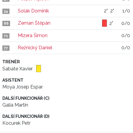
Solák Dominik
2"
2"
1/0
34
Zeman Štěpán
2"
0/0
66
Mizera Šimon
0/0
71
Režnický Daniel
0/0
77
TRENÉR
Sabate Xavier
ASISTENT
Moya Josep Espar
DALŠÍ FUNKCIONÁŘ (C)
Galia Martin
DALŠÍ FUNKCIONÁŘ (D)
Kocurek Petr