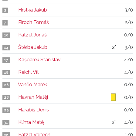
Hrstka Jakub
3/0
2
Piroch Tomáš
2/0
7
Patzel Jonáš
0/0
10
Štěrba Jakub
2"
3/0
14
Kašpárek Stanislav
4/0
17
Reichl Vít
4/0
18
Vančo Marek
0/0
26
Havran Matěj
0/0
28
Harabiš Denis
0/0
29
Klíma Matěj
2"
4/0
31
Patzel Vojtěch
1/0
32