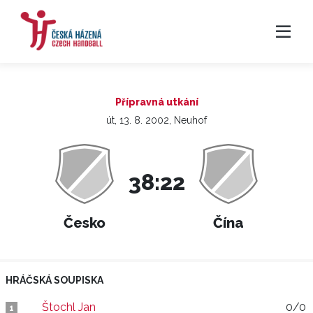
Přípravná utkání
út, 13. 8. 2002, Neuhof
38:22
Česko
Čína
HRÁČSKÁ SOUPISKA
Štochl Jan
0/0
1