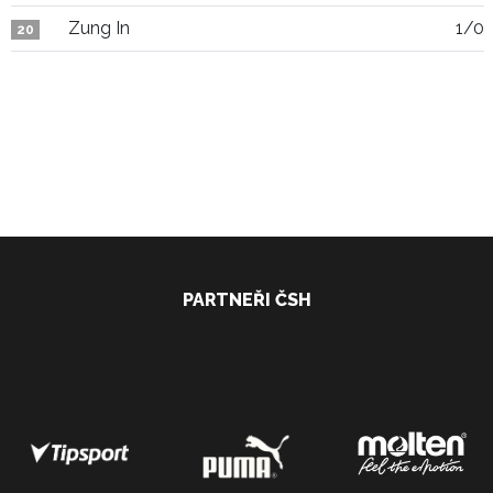
Zung In
1/0
20
PARTNEŘI ČSH