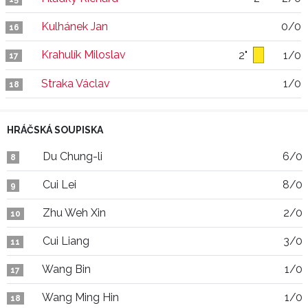
Kulhánek Jan
0/0
16
Krahulík Miloslav
2"
1/0
17
Straka Václav
1/0
18
HRÁČSKÁ SOUPISKA
Du Chung-li
6/0
8
Cui Lei
8/0
9
Zhu Weh Xin
2/0
10
Cui Liang
3/0
11
Wang Bin
1/0
17
Wang Ming Hin
1/0
18