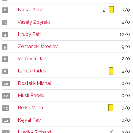
Nocar Karel
2"
7/0
2
Veselý Zbyněk
2/0
3
Hrubý Petr
12/0
4
Zemánek Jaroslav
9/0
5
Větrovec Jan
2/0
6
Lukeš Radek
2/0
8
Dostalík Michal
0/0
10
Musil Radek
0/0
12
Berka Milan
0/0
13
Kejval Petr
0/0
14
Hladký Richard
2"
2/0
15