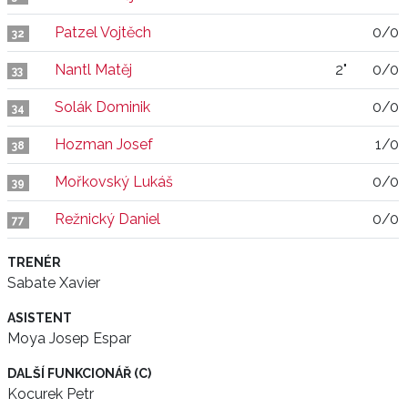
Patzel Vojtěch
0/0
32
Nantl Matěj
2"
0/0
33
Solák Dominik
0/0
34
Hozman Josef
1/0
38
Mořkovský Lukáš
0/0
39
Režnický Daniel
0/0
77
TRENÉR
Sabate Xavier
ASISTENT
Moya Josep Espar
DALŠÍ FUNKCIONÁŘ (C)
Kocurek Petr