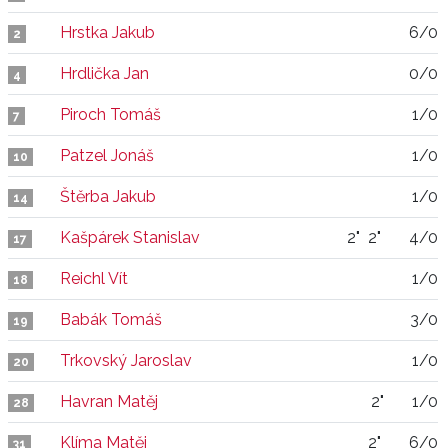
Hrstka Jakub
6/0
2
Hrdlička Jan
0/0
4
Piroch Tomáš
1/0
7
Patzel Jonáš
1/0
10
Štěrba Jakub
1/0
14
Kašpárek Stanislav
2"
2"
4/0
17
Reichl Vít
1/0
18
Babák Tomáš
3/0
19
Trkovský Jaroslav
1/0
20
Havran Matěj
2"
1/0
28
Klíma Matěj
2"
6/0
31